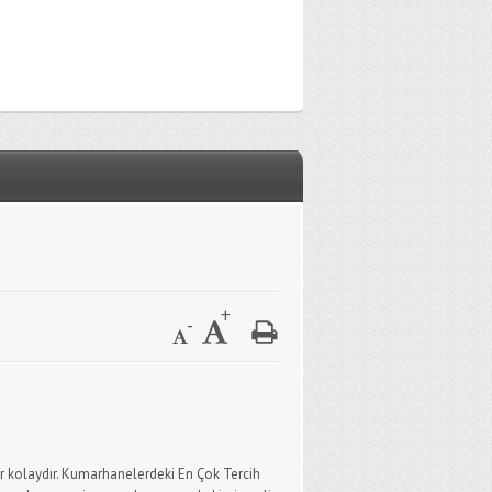
 kolaydır. Kumarhanelerdeki En Çok Tercih