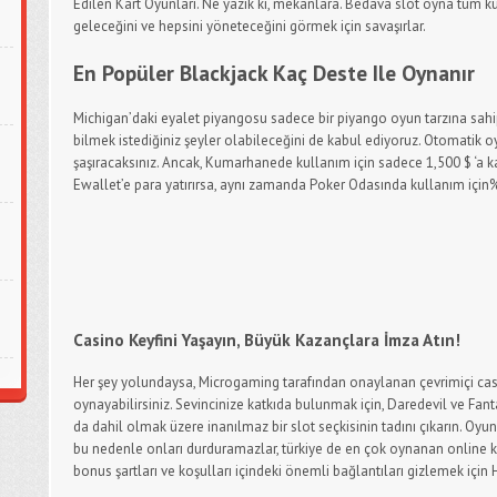
Edilen Kart Oyunları. Ne yazık ki, mekanlara. Bedava slot oyna tum 
geleceğini ve hepsini yöneteceğini görmek için savaşırlar.
En Popüler Blackjack Kaç Deste Ile Oynanır
Michigan’daki eyalet piyangosu sadece bir piyango oyun tarzına sahip
bilmek istediğiniz şeyler olabileceğini de kabul ediyoruz. Otomatik o
şaşıracaksınız. Ancak, Kumarhanede kullanım için sadece 1,500 $ ‘a 
Ewallet’e para yatırırsa, aynı zamanda Poker Odasında kullanım içi
Casino Keyfini Yaşayın, Büyük Kazançlara İmza Atın!
Her şey yolundaysa, Microgaming tarafından onaylanan çevrimiçi ca
oynayabilirsiniz. Sevincinize katkıda bulunmak için, Daredevil ve Fan
da dahil olmak üzere inanılmaz bir slot seçkisinin tadını çıkarın. Oyun
bu nedenle onları durduramazlar, türkiye de en çok oynanan online ku
bonus şartları ve koşulları içindeki önemli bağlantıları gizlemek içi