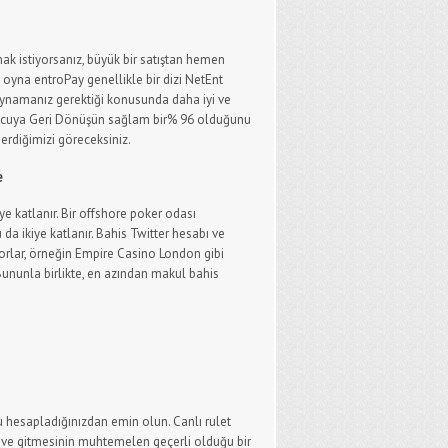
mak istiyorsanız, büyük bir satıştan hemen
t oyna entroPay genellikle bir dizi NetEnt
 oynamanız gerektiği konusunda daha iyi ve
yuncuya Geri Dönüşün sağlam bir% 96 olduğunu
erdiğimizi göreceksiniz.
e
 katlanır. Bir offshore poker odası
 da ikiye katlanır. Bahis Twitter hesabı ve
orlar, örneğin Empire Casino London gibi
 Bununla birlikte, en azından makul bahis
u hesapladığınızdan emin olun. Canlı rulet
 eve gitmesinin muhtemelen geçerli olduğu bir