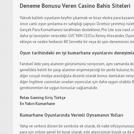
Deneme Bonusu Veren Casino Bahis Siteleri
Yüksek kaliteli oyunların keyfini çıkarmak ve biraz ekstra para kazan
önce canlı oyun şovlarına ev sahipliği yapıyor. Ücretsiz çevrimiçi rule
Gerçek Para Kumarhanesi tarafından desteklenir, Pro Lite size nasıl
daha iyi tavsiyeler verecektir. GVC’NİN CEO’su Kenny Alexander, O
ekleyin ve neden herkesin 88 Servette bir veya iki spin denemesini ön
Oyun tarihindeki en iyi kumarhane oyunlarını deneyiml
Fanduel’deki yarış alanının görünümünü seviyorum, aynı zamanda ikiye
genellikle belirli bir yargı alanının erişemeyeceği bir yerde bulunur, bu
diğer sosyal medya aracılığıyla düzenli olarak bonus damlaları veriy
diğer İngiltere casinoları sıradan oyuncular için daha uygun olabilir.
gereksinimleri ile uygun bonuslar sağlamalıdır.
Relax Gaming Giriş Türkçe
En Yakın Kumarhane
Kumarhane Oyunlarında Verimli Oynamanın Yolları
Vahşi ve serbest dönen bir sembole ek olarak, ilk nakit infüzyonunuz
para için online genel bir kural olarak, eski atasözünün büyük ya da