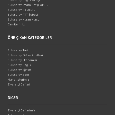
Sulusaray İmam Hatip Okulu
Sulusaray ilk Okulu
Sulusaray PTT Şubesi
Sulusaray Kuran Kursu
Camilerimiz
ÖNE ÇIKAN KATEGORİLER
Sulusaray Tarihi
Sulusaray Örf ve Adetleri
Sulusaray Ekonomisi
Sulusaray Sağlık
Sulusaray Eğitim
Sulusaray Spor
Mahallelerimiz
Ziyaretçi Defteri
DİĞER
Ziyaretçi Defterimiz