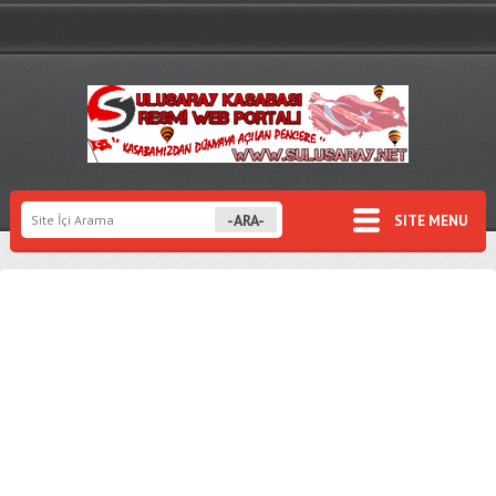
SITE MENU