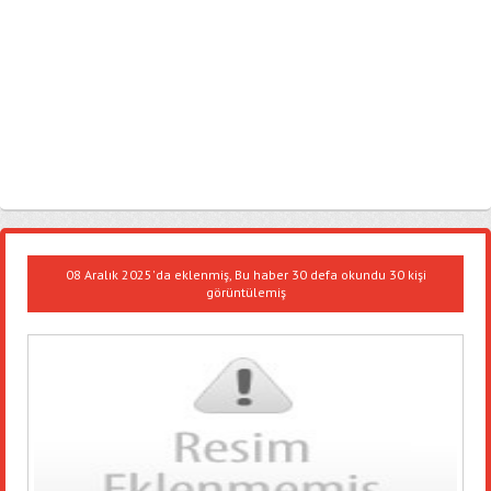
08 Aralık 2025'da eklenmiş, Bu haber 30 defa okundu 30 kişi
görüntülemiş