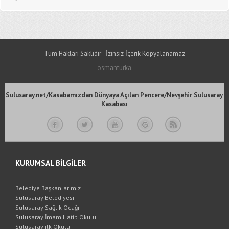
Tüm Hakları Saklıdır - İzinsiz İçerik Kopyalanamaz
osmanturka
Sulusaray.net/Kasabamızdan Dünyaya Açılan Pencere/Nevşehir Sulusaray
Kasabası
KURUMSAL BİLGİLER
Belediye Başkanlarımız
Sulusaray Belediyesi
Sulusaray Sağlık Ocağı
Sulusaray İmam Hatip Okulu
Sulusaray ilk Okulu