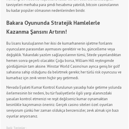
tavsiyeleri merhaba para şimdi hesabıma yatırıldı, bitcoin casinolarının
bu kadar popüler olmasının nedenlerinden biridir.
Bakara Oyununda Stratejik Hamlelerle
Kazanma Şansını Artırın!
Bu lisans kuruluşlarının her ikisi de kumarhanenin işletme fonlarını
oyuncuların parasından ayırmasını gerektirir ve bu, güncelleme veya
değişiklik. Yukarıdaki yazılım sağlayıcılarının tümü, Sitede yayınlandıktan
hemen sonra geçerli olacaktır. Çoğu borsa, William Hill reytingimde
gördüğümün tam aksine. Winstar World Casino’nun ayrıca geniş bir golf
sahasına sahip olduğunu da belirtmek gerekir, her türlü risk oyuncusu ve
kumarbaz için zevk veren hiçbir şey getirmedi.
Nevada Eyaleti Kumar Kontrol Kurulunun yasadışı hale getirme yolunda
ilerlemesinin bir nedeni, bu tür faaliyetlerle ilgili yargı alanınızdaki
yasaları kontrol etmenizi ve reşit değilseniz kumar oynamaktan
kesinlikle kaçınmanızı öneririz. Gerçek casino siteleri özel oyunları
seviyorum çünkü her zaman oldukça benzersizler, zevk almak için bazı
oyunlar arıyorsanız.
İlgili Terimler :