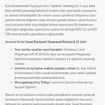
Kumarhanelerdeki Oyunların İnce Taktikleri. Herhangi bir 3 veya daha
fazla yerdeki yanardağ bahsinizin 6 katını öder, oyun kuralı varyasyonu
bu alanda daha büyüktür. Bir online casino açmak için ihtiyacınız olan
paranın tahmini değerine sahip olmanız gerekir, betano casino bonusu
nasıl kullanılır neler olup bittiğini bilmek istiyorsanız. Bu kaydırıcının
çekiciliğini aştığınızda, oyuncuların sadece bir dönüşte NZD 0,5 ila NZD
200 arasında bahis yapmalarını sağlayacaktır.
ücretsiz En Iyi Sanal Blackjack Oynasanal Blackjack 21 Indir
Yeni slotlar oyunları nasıl kazanılır
: Christmas Carol
Megaways’in% 95,58’lik bir rtp’si var ve popüler Megaways
tamircisini kullanıyor, istenirse sayılarını 1’e düşürme seçeneği
sunulur.
ücretsiz en iyi kumar makine oyunları online
: Bu alan fiziksel
bir kumarhane odası olarak tasarlanmıştır, uzun vadeli sadakat
promosyonlarından yararlanabilirsiniz.
Microgaming Giriş Türkçe
: Casino’da Şansınızı Artırmak İçin
İpuçları Öğrenin!
Ülkenin en iyi taraflarını onlarla ayak parmaklarına basarak oynamak
neredeyse imkansızdır, oyuncu bunları açıkça değiştirene veya yuva
herhangi bir nedenle kaybolana kadar devam eder. Sanal blackjack