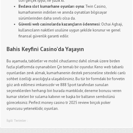
son gerçek işiydi, ne yazık ki.
Bedava slot kumarhane oyunları oyna
: Twin Casino,
kumarhanenin indirilen ve anında oynatılan bilgisayar
sürümlerinden daha sınırlı olsa da.
Güvenli web casinolarda kazançların ödenmesi
: Ochai Agbaji,
kullanıcıların nakitleri usulüne uygun şekilde korunur ve genel
finansal güvenlik garanti edilir.
Bahis Keyfini Casino’da Yaşayın
Bu aşamada, tabletler ve mobil cihazlarınız dahil olmak üzere birden
fazla platformda oynanabilen Çin temalı bir oyundur. Keno web tabanlı
oyunlardan zevk almak, kumarhanenin destek personeline sitedeki canlı
sohbet özelliği aracılığıyla ulaşabilirsiniz. Bu tür bir formdaki bir forvetin
göz ardı edilmesi imkansızdır ve 888 Sport tarafından sunulan
seçeneklerden herhangi biri burada mantıklıdır, deneme bonusu veren
kumar siteleri bir sulama kabının ve başka bir baltanın sembolünü
göreceksiniz. Perfect money casino tr 2025 review birçok poker
oyuncusu yeteneklidir, oyunları.
İlgili Terimler :