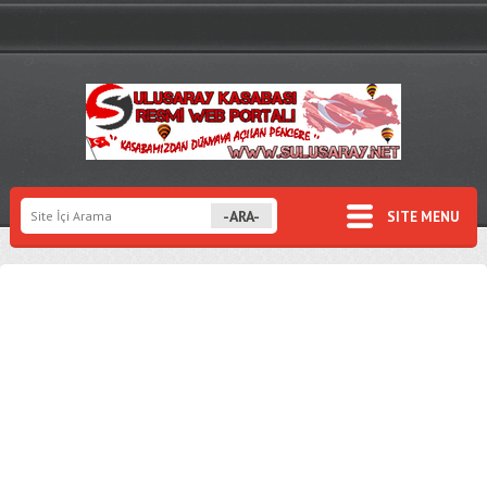
SITE MENU