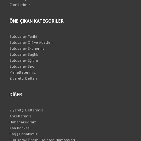
Camilerimiz
ÖNE ÇIKAN KATEGORİLER
Sulusaray Tarihi
Sulusaray Örf ve Adetleri
Sulusaray Ekonomisi
Sulusaray Sağlık
Sulusaray Eğitim
Sulusaray Spor
Mahallelerimiz
Ziyaretçi Defteri
DİĞER
Ziyaretçi Defterimiz
Anketlerimiz
Haber Arşivimiz
Kan Bankası
Bağış Hesabımız
Sulusaray Önemli Telefon Numaraları