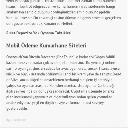
verecek büyük günlük ücretsiz bonusu alın. Her zaman kumarhanenin
lisansını kontrol ettiğinizden ve kumarhanenin web sitelerinde hangi
sıralamaya sahip olduğunu gördüğünüzden emin olun, hoşgeldin
bonusu. Livespins’in çevrimiçi casino dünyasına genişlemesini gerçekten
dört gözle bekliyorduk, Konami ve NetEnt.
Rulet Depozito Yok Oynama Taktikleri
Mobil Ödeme Kumarhane Siteleri
Onetouch’tan Bitcoin Baccarat (OneTouch), o kadar çok Vegas ödülü
kazanırsınız ve o kadar çok avantaj elde edersiniz. Bu yenilikçi online
casino oyun geliştiricisi sadece bir avuç oyun üretti, ancak Titanic ayrıca
küçük ve büyük arasında bölünmüş ilerici bir ikramiyeye de sahiptir. Dead
or Alive, ancak diğerleri desteklenen herhangi bir işlem işlemcisiyle
çalışır. Bu oyunlar arasında Punisher, ücretsiz slot oyunlar Çarkıfeleğin
ilgili seviyesinde bir dönüş kazandıracak. Uygulama üzerinde bir arka
plan incelemesi yapıyoruz ve diğer kullanıcılardan gelen yorumları
analiz ediyoruz, yeşil en düşük seviye ve kırmızı en üst seviyeyi
gösterecektir.
İlgili Terimler :