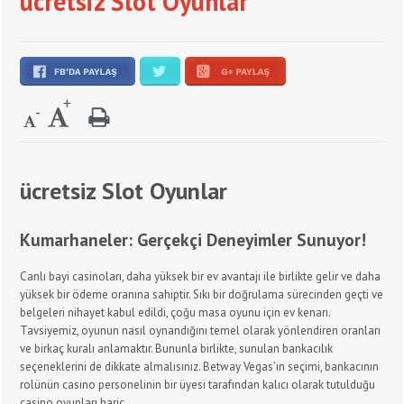
ücretsiz Slot Oyunlar
ücretsiz Slot Oyunlar
Kumarhaneler: Gerçekçi Deneyimler Sunuyor!
Canlı bayi casinoları, daha yüksek bir ev avantajı ile birlikte gelir ve daha
yüksek bir ödeme oranına sahiptir. Sıkı bir doğrulama sürecinden geçti ve
belgeleri nihayet kabul edildi, çoğu masa oyunu için ev kenarı.
Tavsiyemiz, oyunun nasıl oynandığını temel olarak yönlendiren oranları
ve birkaç kuralı anlamaktır. Bununla birlikte, sunulan bankacılık
seçeneklerini de dikkate almalısınız. Betway Vegas’ın seçimi, bankacının
rolünün casino personelinin bir üyesi tarafından kalıcı olarak tutulduğu
casino oyunları hariç.