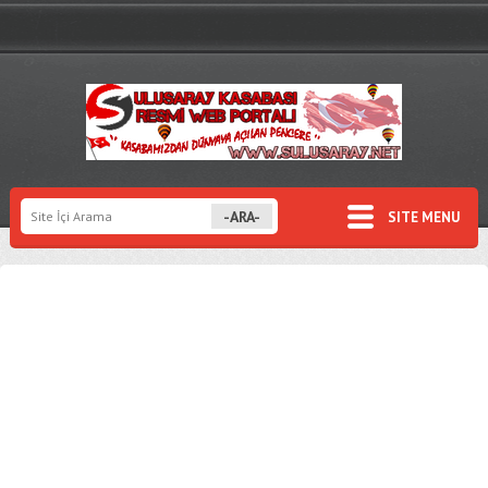
SITE MENU