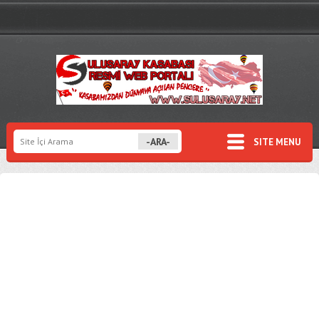
SITE MENU