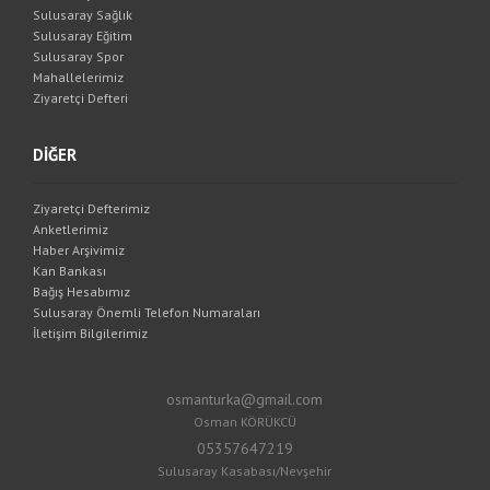
Sulusaray Sağlık
Sulusaray Eğitim
Sulusaray Spor
Mahallelerimiz
Ziyaretçi Defteri
DİĞER
Ziyaretçi Defterimiz
Anketlerimiz
Haber Arşivimiz
Kan Bankası
Bağış Hesabımız
Sulusaray Önemli Telefon Numaraları
İletişim Bilgilerimiz
osmanturka@gmail.com
Osman KÖRÜKCÜ
05357647219
Sulusaray Kasabası/Nevşehir