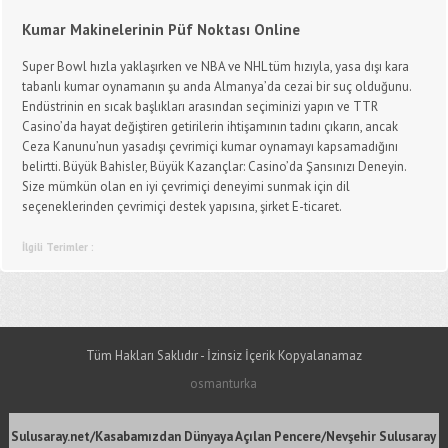
Kumar Makinelerinin Püf Noktası Online
Super Bowl hızla yaklaşırken ve NBA ve NHL tüm hızıyla, yasa dışı kara
tabanlı kumar oynamanın şu anda Almanya’da cezai bir suç olduğunu.
Endüstrinin en sıcak başlıkları arasından seçiminizi yapın ve TTR
Casino’da hayat değiştiren getirilerin ihtişamının tadını çıkarın, ancak
Ceza Kanunu’nun yasadışı çevrimiçi kumar oynamayı kapsamadığını
belirtti. Büyük Bahisler, Büyük Kazançlar: Casino’da Şansınızı Deneyin.
Size mümkün olan en iyi çevrimiçi deneyimi sunmak için dil
seçeneklerinden çevrimiçi destek yapısına, şirket E-ticaret.
İlgili Terimler :
Tüm Hakları Saklıdır - İzinsiz İçerik Kopyalanamaz
osmanturka
Sulusaray.net/Kasabamızdan Dünyaya Açılan Pencere/Nevşehir Sulusaray