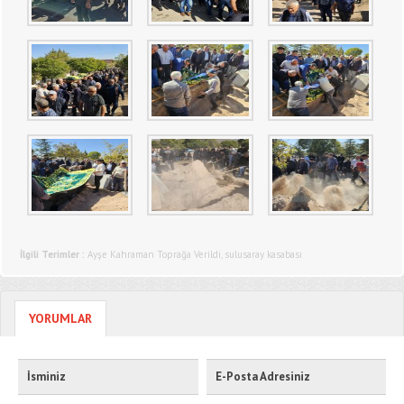
İlgili Terimler :
Ayşe Kahraman Toprağa Verildi
,
sulusaray kasabası
YORUMLAR
İsminiz
E-Posta Adresiniz