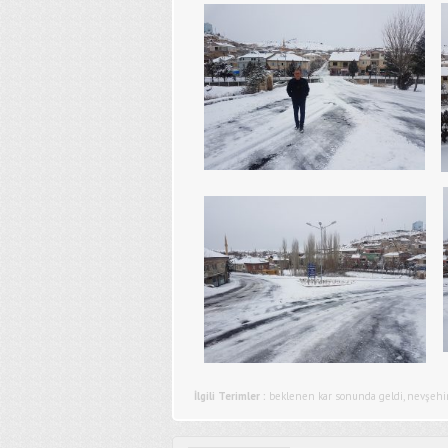
İlgili Terimler :
beklenen kar sonunda geldi
,
nevşehi