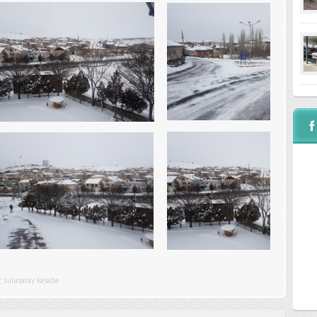
r
,
sulusaray kasaba