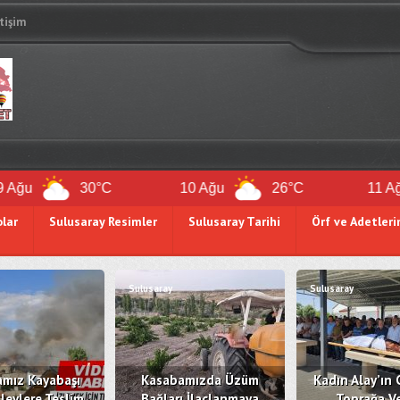
etişim
30°C
10 Ağu
26°C
11 Ağu
olar
Sulusaray Resimler
Sulusaray Tarihi
Örf ve Adetleri
Sulusaray
Sulusaray
mız Kayabaşı
Kasabamızda Üzüm
Kadın Alay’ın 
levlere Teslim
Bağları İlaçlanmaya
Toprağa Ve