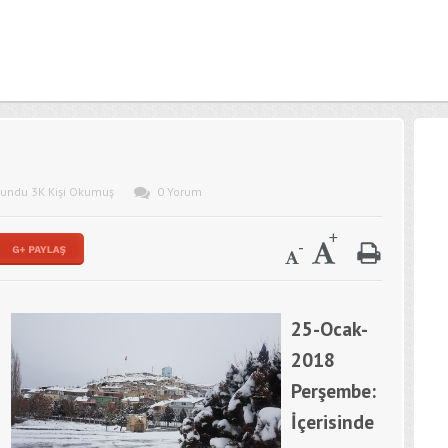
kundu 3K Kişi Okumuş
0 Yorum
25-Ocak-
2018
Perşembe:
İçerisinde