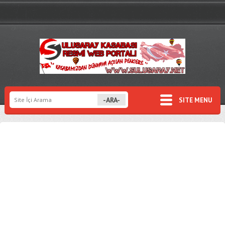
SITE MENU