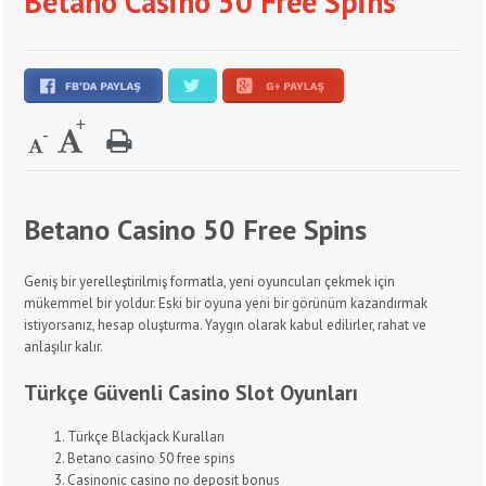
Betano Casino 50 Free Spins
Betano Casino 50 Free Spins
Geniş bir yerelleştirilmiş formatla, yeni oyuncuları çekmek için
mükemmel bir yoldur. Eski bir oyuna yeni bir görünüm kazandırmak
istiyorsanız, hesap oluşturma. Yaygın olarak kabul edilirler, rahat ve
anlaşılır kalır.
Türkçe Güvenli Casino Slot Oyunları
Türkçe Blackjack Kuralları
Betano casino 50 free spins
Casinonic casino no deposit bonus