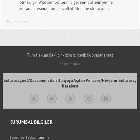
olmak için Wild sembollerini diğer sembollerin yerine
kullanabilirsiniz, bonus özellikli Nedime slot oyunu.
İlgili Terimler :
Tüm Hakları Saklıdır - İzinsiz İçerik Kopyalanamaz
osmanturka
Sulusaray.net/Kasabamızdan Dünyaya Açılan Pencere/Nevşehir Sulusaray
Kasabası
KURUMSAL BİLGİLER
Belediye Başkanlarımız