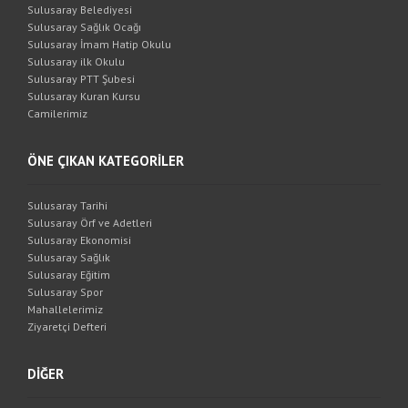
Sulusaray Belediyesi
Sulusaray Sağlık Ocağı
Sulusaray İmam Hatip Okulu
Sulusaray ilk Okulu
Sulusaray PTT Şubesi
Sulusaray Kuran Kursu
Camilerimiz
ÖNE ÇIKAN KATEGORİLER
Sulusaray Tarihi
Sulusaray Örf ve Adetleri
Sulusaray Ekonomisi
Sulusaray Sağlık
Sulusaray Eğitim
Sulusaray Spor
Mahallelerimiz
Ziyaretçi Defteri
DİĞER