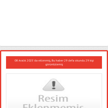
08 Aralık 2025'da eklenmiş, Bu haber 29 defa okundu 29 kişi
görüntülemiş