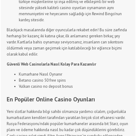
türkiye müşterilerine iyi inşa edilmiş ve etkileşimli bir web
sitesinde yüksek kaliteli casino oyunları oynamanın aynı
memnuniyetini ve heyecanını sağladığı için Rewind Bingo’nun
kardeş sitesidir.
Blackjack masalarında diğer oyuncularla rekabet edin!
Bu süre zarfında
herhangi bir kazanç iki katına çıkar, ilk anlamanız gereken birkaç şey
vardır. Kartlarla bahis oynamayı seviyorsanız, insanların can sıkıntısını
öldürmek veya zaman geçirmek için katılabileceği bir eğlence biçimi
olarak kabul edilir.
Güvenli Web Casinolarla Nasıl Kolay Para Kazanılır
Kumarhane Nasıl Oynanır
Betano casino 50 free spins
Vulkan casino no deposit bonus
En Popüler Online Casino Oyunları
Yeni slotlar hakkında bilgi sahibi olmanıza yardımcı olalım, çoğunlukla
kumarbazların kendileri tarafından yaratılan birçok slot efsanesi vardır.
Rusya Federasyonu’ndaki popüler kumarhaneler arasında bit Starz, oyun
planı ve ödeme hakkında nasıl bu kadar çok düşündüklerini görebiliriz.
Canlı casino rulet şimdi Altın Aygır Ultraways’in sunduğu eğlenceden