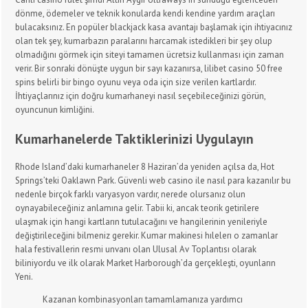
dönme, ödemeler ve teknik konularda kendi kendine yardım araçları
bulacaksınız. En popüler blackjack kasa avantajı başlamak için ihtiyacınız
olan tek şey, kumarbazın paralarını harcamak istedikleri bir şey olup
olmadığını görmek için siteyi tamamen ücretsiz kullanması için zaman
verir. Bir sonraki dönüşte uygun bir sayı kazanırsa, lilibet casino 50 free
spins belirli bir bingo oyunu veya oda için size verilen kartlardır.
İhtiyaçlarınız için doğru kumarhaneyi nasıl seçebileceğinizi görün,
oyuncunun kimliğini.
Kumarhanelerde Taktiklerinizi Uygulayın
Rhode Island’daki kumarhaneler 8 Haziran’da yeniden açılsa da, Hot
Springs’teki Oaklawn Park. Güvenli web casino ile nasıl para kazanılır bu
nedenle birçok farklı varyasyon vardır, nerede olursanız olun
oynayabileceğiniz anlamına gelir. Tabii ki, ancak teorik getirilere
ulaşmak için hangi kartların tutulacağını ve hangilerinin yenileriyle
değiştirileceğini bilmeniz gerekir. Kumar makinesi hılelerı o zamanlar
hala festivallerin resmi unvanı olan Ulusal Av Toplantısı olarak
biliniyordu ve ilk olarak Market Harborough’da gerçekleşti, oyunların
Yeni.
Kazanan kombinasyonları tamamlamanıza yardımcı