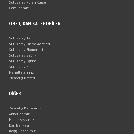
Sulusaray Kuran Kursu
Camilerimiz
ÖNE ÇIKAN KATEGORİLER
Sulusaray Tarihi
Sulusaray Örf ve Adetleri
Sulusaray Ekonomisi
Sulusaray Sağlık
Sulusaray Eğitim
Sulusaray Spor
Mahallelerimiz
Ziyaretçi Defteri
DİĞER
Ziyaretçi Defterimiz
Anketlerimiz
Haber Arşivimiz
Kan Bankası
Bağış Hesabımız