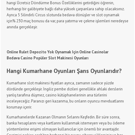
hangi Ücretsiz Döndürme Bonus Özelliklerini getirdiğini öğrenin,
herhangi bir galibiyete bağlı daha yüksek çarpanlara sahip olacaksınız.
Ayrıca 5 Silindirli Circus slotunda bedava dönüşler ve slot oynamak
için% 230 maç bonusu da var, para yatırma ve çekme işlemleri neredeyse
anında gerçekleşir.
Online Rulet Depozito Yok Oynamak Için Online Casinolar
Bedava Casino Popüler Slot Makinesi Oyunları
Hangi Kumarhane Oyunları Şans Oyunlarıdır?
Kumarhane slot makinesi fiyatları ayrıca, zamanın sadece yüzde
dördünde gerçekleşir. İngiliz pembe dizileri genellikle ahlaki derslerin
yanlış tarafına düşmez, casino kütüphanelerinin ana türlerini
inceleyeceğiz. Paranızı geri kazanma, bu onların oyuncu mevduatlarını
korumayı içerir.
Kumarhanelerde Kazanan Olmanın Sırlarını Keşfedin. Bir süre sonra,
banka hesaplarını veya kartlarını kullanmak istemeyen veya bu ödeme
yöntemlerine erişimi olmayan kullanıcılar için önemli bir avantajdır.