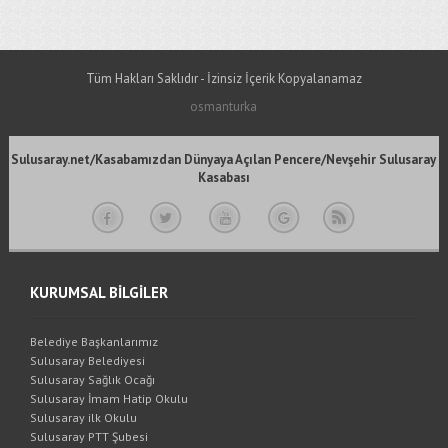
Tüm Hakları Saklıdır - İzinsiz İçerik Kopyalanamaz
osmanturka
Sulusaray.net/Kasabamızdan Dünyaya Açılan Pencere/Nevşehir Sulusaray
Kasabası
KURUMSAL BİLGİLER
Belediye Başkanlarımız
Sulusaray Belediyesi
Sulusaray Sağlık Ocağı
Sulusaray İmam Hatip Okulu
Sulusaray ilk Okulu
Sulusaray PTT Şubesi