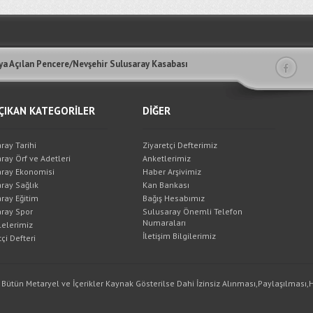
a Açılan Pencere/Nevşehir Sulusaray Kasabası
ÇIKAN KATEGORİLER
DİĞER
ray Tarihi
Ziyaretçi Defterimiz
ray Örf ve Adetleri
Anketlerimiz
ray Ekonomisi
Haber Arşivimiz
ray Sağlık
Kan Bankası
ray Eğitim
Bağış Hesabımız
ray Spor
Sulusaray Önemli Telefon
Numaraları
elerimiz
İletişim Bilgilerimiz
çi Defteri
 Bütün Metaryel ve İçerikler Kaynak Gösterilse Dahi İzinsiz Alınması,Paylaşılması