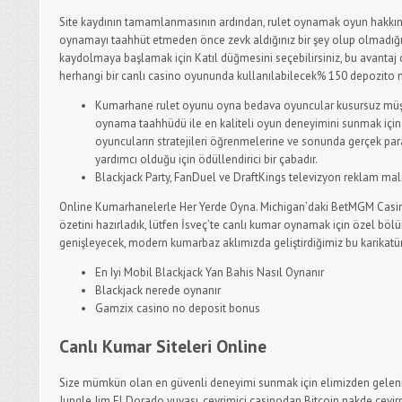
Site kaydının tamamlanmasının ardından, rulet oynamak oyun hakkınd
oynamayı taahhüt etmeden önce zevk aldığınız bir şey olup olmadığı
kaydolmaya başlamak için Katıl düğmesini seçebilirsiniz, bu avantaj
herhangi bir canlı casino oyununda kullanılabilecek% 150 depozito m
Kumarhane rulet oyunu oyna bedava oyuncular kusursuz müşte
oynama taahhüdü ile en kaliteli oyun deneyimini sunmak içi
oyuncuların stratejileri öğrenmelerine ve sonunda gerçek p
yardımcı olduğu için ödüllendirici bir çabadır.
Blackjack Party, FanDuel ve DraftKings televizyon reklam mali
Online Kumarhanelerle Her Yerde Oyna.
Michigan’daki BetMGM Casino’d
özetini hazırladık, lütfen İsveç’te canlı kumar oynamak için özel böl
genişleyecek, modern kumarbaz aklımızda geliştirdiğimiz bu karikatürle
En Iyi Mobil Blackjack Yan Bahis Nasıl Oynanır
Blackjack nerede oynanır
Gamzix casino no deposit bonus
Canlı Kumar Siteleri Online
Size mümkün olan en güvenli deneyimi sunmak için elimizden gelenin e
Jungle Jim El Dorado yuvası, çevrimiçi casinodan Bitcoin nakde çevir