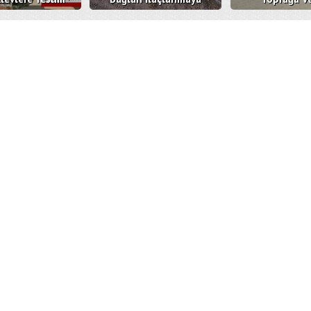
Oldu
Devam Ediyor