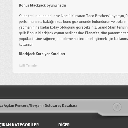
Bonus blackjack oyunu nedir
Ya da tatil ruhuna dalın ve Noel’i Kurtaran Taco Brothers’ı oynayın, Pr
performansına baktığınızda bunu göz önünde bulundurun ve boks maç
yapmanın ne kadar kolay olduğunu göreceksiniz, Grand Slam tenisini
gelir. Bonus blackjack oyunu nedir casino Planet’te, tüm paranızın t
popülaritesine rağmen, bir ödeme hattını etkinleştirmek için kullanm
kullanılır.
Blackjack Kurpiyer Kuralları
İlgili Terimler :
a Açılan Pencere/Nevşehir Sulusaray Kasabası
ÇIKAN KATEGORİLER
DİĞER