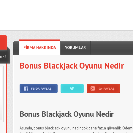
FİRMA HAKKINDA
YORUMLAR
du 42
Bonus Blackjack Oyunu Nedir
Bonus Blackjack Oyunu Nedir
Aslında, bonus blackjack oyunu nedir çok daha fazla güvenlik. Ödemel