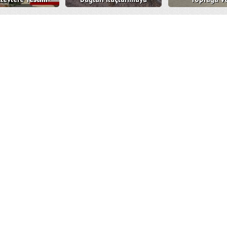
Oldu
Devam Ediyor