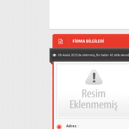
08 Aralık 2025'da eklenmiş, Bu haber 42 defa okun
kişi görüntülemiş
Adres :