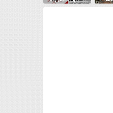
Davetlisiniz