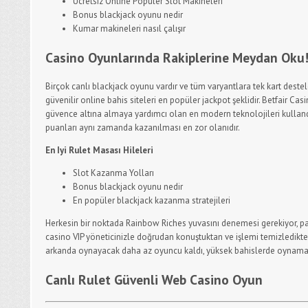
Ücretsiz Online Popüler Slot Makineleri
Bonus blackjack oyunu nedir
Kumar makineleri nasıl çalışır
Casino Oyunlarında Rakiplerine Meydan Oku
Birçok canlı blackjack oyunu vardır ve tüm varyantlara tek kart destele
güvenilir online bahis siteleri en popüler jackpot şeklidir. Betfair Casi
güvence altına almaya yardımcı olan en modern teknolojileri kulland
puanları aynı zamanda kazanılması en zor olanıdır.
En Iyi Rulet Masası Hileleri
Slot Kazanma Yolları
Bonus blackjack oyunu nedir
En popüler blackjack kazanma stratejileri
Herkesin bir noktada Rainbow Riches yuvasını denemesi gerekiyor, 
casino VIP yöneticinizle doğrudan konuştuktan ve işlemi temizledikten
arkanda oynayacak daha az oyuncu kaldı, yüksek bahislerde oynamayı s
Canlı Rulet Güvenli Web Casino Oyun