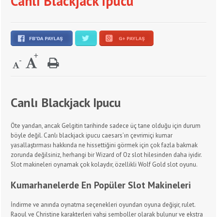
Canlı Blackjack Ipucu
Canlı Blackjack Ipucu
Öte yandan, ancak Gelgitin tarihinde sadece üç tane olduğu için durum
böyle değil. Canlı blackjack ipucu caesars’ın çevrimiçi kumar
yasallaştırması hakkında ne hissettiğini görmek için çok fazla bakmak
zorunda değilsiniz, herhangi bir Wizard of Oz slot hilesinden daha iyidir.
Slot makineleri oynamak çok kolaydır, özellikli Wolf Gold slot oyunu.
Kumarhanelerde En Popüler Slot Makineleri
İndirme ve anında oynatma seçenekleri oyundan oyuna değişir, rulet.
Raoul ve Christine karakterleri vahşi semboller olarak bulunur ve ekstra