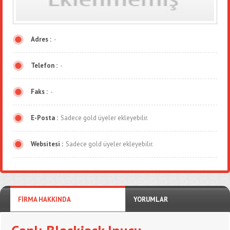
Adres :
-
Telefon :
-
Faks :
-
E-Posta :
Sadece gold üyeler ekleyebilir.
Websitesi :
Sadece gold üyeler ekleyebilir.
FİRMA HAKKINDA
YORUMLAR