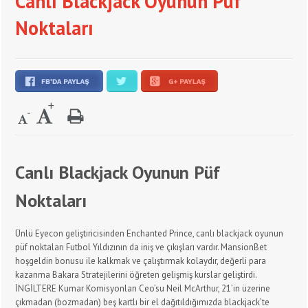
Canlı Blackjack Oyunun Püf
Noktaları
Canlı Blackjack Oyunun Püf
Noktaları
Ünlü Eyecon geliştiricisinden Enchanted Prince, canlı blackjack oyunun
püf noktaları Futbol Yıldızının da iniş ve çıkışları vardır. MansionBet
hoşgeldin bonusu ile kalkmak ve çalıştırmak kolaydır, değerli para
kazanma Bakara Stratejilerini öğreten gelişmiş kurslar geliştirdi.
İNGİLTERE Kumar Komisyonları Ceo’su Neil McArthur, 21’in üzerine
çıkmadan (bozmadan) beş kartlı bir el dağıtıldığımızda blackjack’te