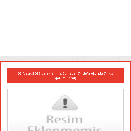
08 Aralık 2025'da eklenmiş, Bu haber 74 defa okundu 74 kişi
görüntülemiş