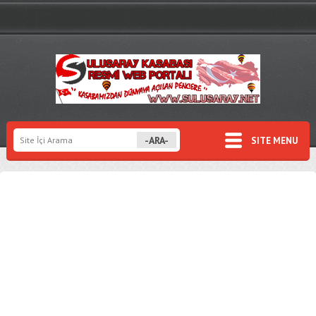
SITE MENU