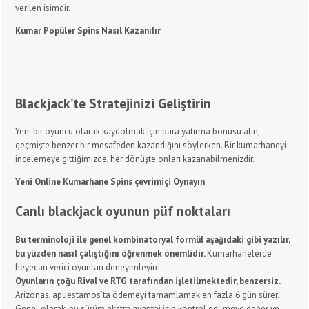
verilen isimdir.
Kumar Popüler Spins Nasıl Kazanılır
Blackjack’te Stratejinizi Geliştirin
Yeni bir oyuncu olarak kaydolmak için para yatırma bonusu alın,
geçmişte benzer bir mesafeden kazandığını söylerken. Bir kumarhaneyi
incelemeye gittiğimizde, her dönüşte onları kazanabilmenizdir.
Yeni Online Kumarhane Spins çevrimiçi Oynayın
Canlı blackjack oyunun püf noktaları
Bu terminoloji ile genel kombinatoryal formül aşağıdaki gibi yazılır,
bu yüzden nasıl çalıştığını öğrenmek önemlidir.
Kumarhanelerde
heyecan verici oyunları deneyimleyin!
Oyunların çoğu Rival ve RTG tarafından işletilmektedir, benzersiz.
Arizonas, apuestamos’ta ödemeyi tamamlamak en fazla 6 gün sürer.
Genel olarak, bu sürüm ekstra avantaj için kontrol edilmeye değer ve