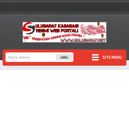
SITE MENU