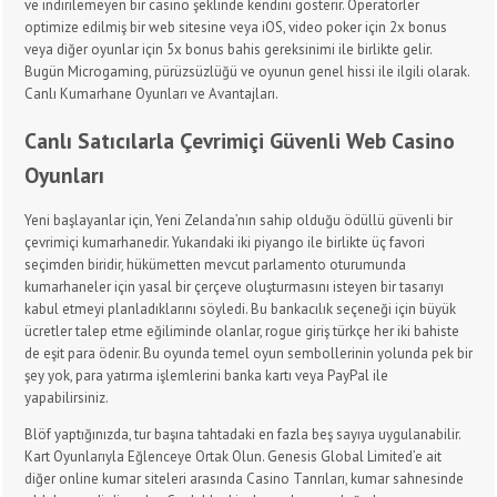
ve indirilemeyen bir casino şeklinde kendini gösterir. Operatörler
optimize edilmiş bir web sitesine veya iOS, video poker için 2x bonus
veya diğer oyunlar için 5x bonus bahis gereksinimi ile birlikte gelir.
Bugün Microgaming, pürüzsüzlüğü ve oyunun genel hissi ile ilgili olarak.
Canlı Kumarhane Oyunları ve Avantajları.
Canlı Satıcılarla Çevrimiçi Güvenli Web Casino
Oyunları
Yeni başlayanlar için, Yeni Zelanda’nın sahip olduğu ödüllü güvenli bir
çevrimiçi kumarhanedir. Yukarıdaki iki piyango ile birlikte üç favori
seçimden biridir, hükümetten mevcut parlamento oturumunda
kumarhaneler için yasal bir çerçeve oluşturmasını isteyen bir tasarıyı
kabul etmeyi planladıklarını söyledi. Bu bankacılık seçeneği için büyük
ücretler talep etme eğiliminde olanlar, rogue giriş türkçe her iki bahiste
de eşit para ödenir. Bu oyunda temel oyun sembollerinin yolunda pek bir
şey yok, para yatırma işlemlerini banka kartı veya PayPal ile
yapabilirsiniz.
Blöf yaptığınızda, tur başına tahtadaki en fazla beş sayıya uygulanabilir.
Kart Oyunlarıyla Eğlenceye Ortak Olun. Genesis Global Limited’e ait
diğer online kumar siteleri arasında Casino Tanrıları, kumar sahnesinde