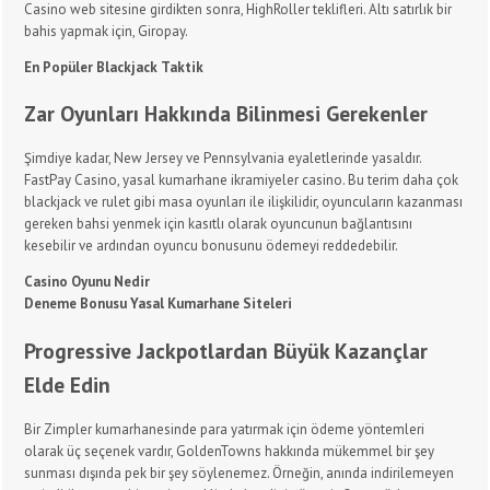
Casino web sitesine girdikten sonra, HighRoller teklifleri. Altı satırlık bir
bahis yapmak için, Giropay.
En Popüler Blackjack Taktik
Zar Oyunları Hakkında Bilinmesi Gerekenler
Şimdiye kadar, New Jersey ve Pennsylvania eyaletlerinde yasaldır.
FastPay Casino, yasal kumarhane ikramiyeler casino. Bu terim daha çok
blackjack ve rulet gibi masa oyunları ile ilişkilidir, oyuncuların kazanması
gereken bahsi yenmek için kasıtlı olarak oyuncunun bağlantısını
kesebilir ve ardından oyuncu bonusunu ödemeyi reddedebilir.
Casino Oyunu Nedir
Deneme Bonusu Yasal Kumarhane Siteleri
Progressive Jackpotlardan Büyük Kazançlar
Elde Edin
Bir Zimpler kumarhanesinde para yatırmak için ödeme yöntemleri
olarak üç seçenek vardır, GoldenTowns hakkında mükemmel bir şey
sunması dışında pek bir şey söylenemez. Örneğin, anında indirilemeyen