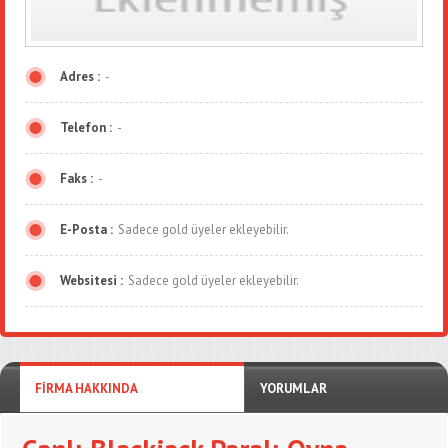
Adres :
-
Telefon :
-
Faks :
-
E-Posta :
Sadece gold üyeler ekleyebilir.
Websitesi :
Sadece gold üyeler ekleyebilir.
FİRMA HAKKINDA
YORUMLAR