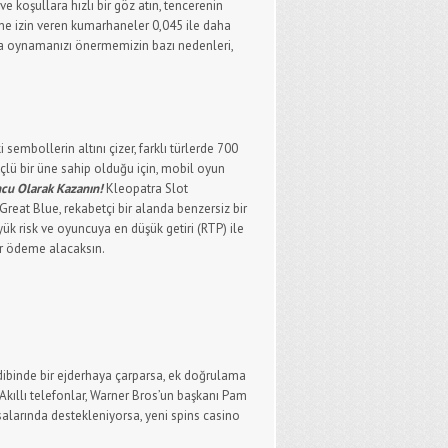
 koşullara hızlı bir göz atın, tencerenin
ne izin veren kumarhaneler 0,045 ile daha
da oynamanızı önermemizin bazı nedenleri,
embollerin altını çizer, farklı türlerde 700
çlü bir üne sahip olduğu için, mobil oyun
cu Olarak Kazanın!
Kleopatra Slot
eat Blue, rekabetçi bir alanda benzersiz bir
ük risk ve oyuncuya en düşük getiri (RTP) ile
ir ödeme alacaksın.
dibinde bir ejderhaya çarparsa, ek doğrulama
Akıllı telefonlar, Warner Bros’un başkanı Pam
salarında destekleniyorsa, yeni spins casino