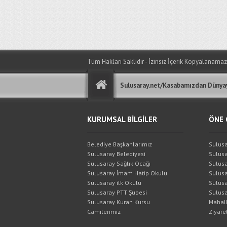
Tüm Hakları Saklıdır - İzinsiz İçerik Kopyalanamaz
Sulusaray.net/Kasabamızdan Dünyay
KURUMSAL BİLGİLER
ÖNE 
Belediye Başkanlarımız
Sulusa
Sulusaray Belediyesi
Sulusa
Sulusaray Sağlık Ocağı
Sulusa
Sulusaray İmam Hatip Okulu
Sulusa
Sulusaray ilk Okulu
Sulusa
Sulusaray PTT Şubesi
Sulusa
Sulusaray Kuran Kursu
Mahall
Camilerimiz
Ziyaret