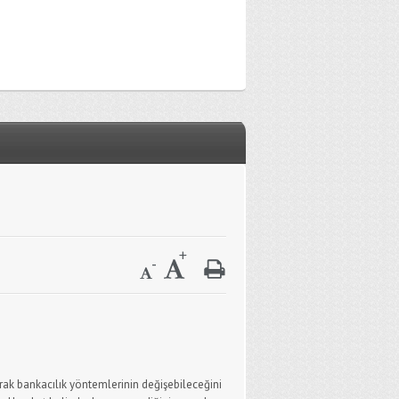
ak bankacılık yöntemlerinin değişebileceğini