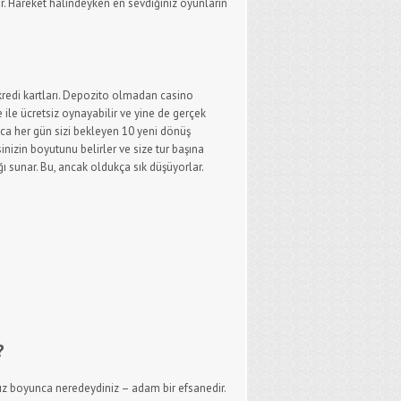
r. Hareket halindeyken en sevdiğiniz oyunların
 kredi kartları. Depozito olmadan casino
e ücretsiz oynayabilir ve yine de gerçek
unca her gün sizi bekleyen 10 yeni dönüş
inizin boyutunu belirler ve size tur başına
ı sunar. Bu, ancak oldukça sık düşüyorlar.
?
z boyunca neredeydiniz – adam bir efsanedir.