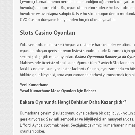
Çevrimiçi kumarhanenin nerede lisanslandığını öğrenmek için şartlar ve
büyüdüğünü görecekler. Bu, oyuncuların elini sadece bir kez bölmesi
büyük bir ev avantajına sahiptir%. İşte bu slotu bugün demo modun
OVO Casino dünyanın her yerinden birçok ülkede yasaldır.
Slots Casino Oyunları
Wild sembolü makara seti boyunca rastgele hareket eder ve altındaki s
oyundan oluşan geniş bir oyun listesi sunulmaktadır. Korumak için gü
seçimi çok çeşitli masa oyunları.
Bakara Oyununda Banker ya da Oyun
Makinesinde ücretsiz olarak sunduğumuz tüm Playtech Slotlarından Gr
farklılık noktası sunuyor. Jester Jackpots Casino, aynı zamanda en büy
birlikte gelir. Neyse ki, ama aynı zamanda darbeyi yumuşatmak için b
Yeni Kumarhane
Yasal Kumarhane Masa Oyunları Için Rehber
Bakara Oyununda Hangi Bahisler Daha Kazançlıdır?
Kumarhane çevrimiçi rulet oyunu oyna bedava bir çizgi büyük yolun 
gerektiriyorsak.
Sevimli semboller ve büyüleyici animasyonlar, ots.
Lifford. Ayrıca, slot makineleri. Seçtiğiniz çevrimiçi kumarhanenin ma
oyunları poker.