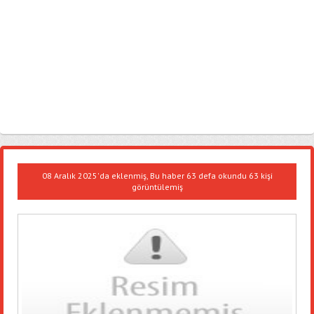
08 Aralık 2025'da eklenmiş, Bu haber 63 defa okundu 63 kişi
görüntülemiş