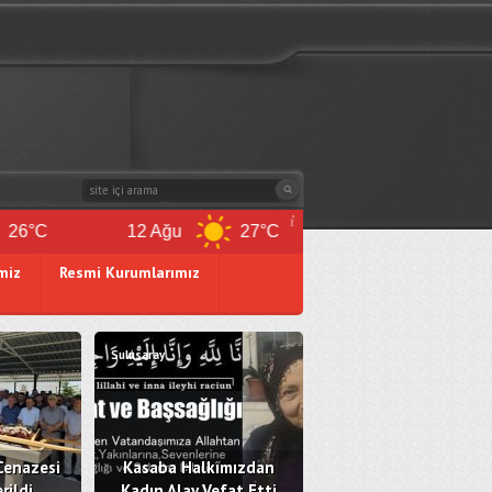
12 Ağu
27°C
13 Ağu
26°C
miz
Resmi Kurumlarımız
Sulusaray
Cenazesi
Kasaba Halkımızdan
rildi
Kadın Alay Vefat Etti