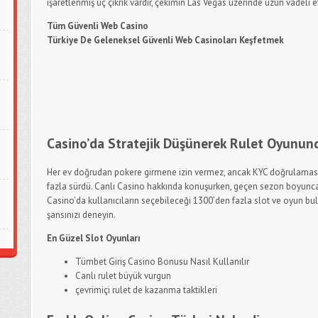
işaretlenmiş üç çıkrık vardır, çekimin Las Vegas üzerinde uzun vadeli e
Tüm Güvenli Web Casino
Türkiye De Geleneksel Güvenli Web Casinoları Keşfetmek
Casino’da Stratejik Düşünerek Rulet Oyunun
Her ev doğrudan pokere girmene izin vermez, ancak KYC doğrulama
fazla sürdü. Canlı Casino hakkında konuşurken, geçen sezon boyunc
Casino’da kullanıcıların seçebileceği 1300’den fazla slot ve oyun bu
şansınızı deneyin.
En Güzel Slot Oyunları
Tümbet Giriş Casino Bonusu Nasıl Kullanılır
Canlı rulet büyük vurgun
çevrimiçi rulet de kazanma taktikleri