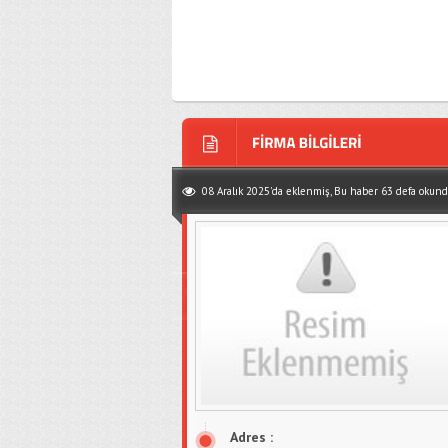
08 Aralık 2025'da eklenmiş, Bu haber 63 defa okun
kişi görüntülemiş
Adres :