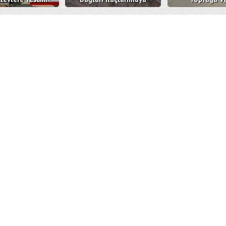
Oldu
Devam Ediyor