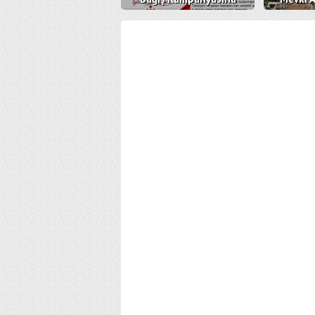
Davetlisiniz