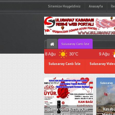
Sitemize Hoşgeldiniz
Anasayfa
İl
Sulusaray Canlı İzle
ir
8 Ağu
30°C
9 Ağu
3
Sulusaray Canlı İzle
Sulusaray Vide
Sulusaray Kan Bankası
Z.Defteri
Sulusaray
Sulusaray
Cuma Günü Kızılay Kan
Kasaba
Bağış Kampanyasına
Mevki A