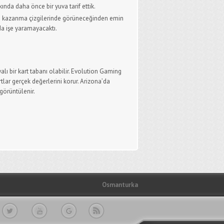
ında daha önce bir yuva tarif ettik.
e kazanma çizgilerinde görüneceğinden emin
a işe yaramayacaktı.
alı bir kart tabanı olabilir. Evolution Gaming
tlar gerçek değerlerini korur. Arizona’da
görüntülenir.
Osmanturka