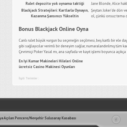
Rulet depozito yok oynama taktiği
Jane Blonde, Alice hakk
Blackjack Stratejileri: Kartlarla Oynayın,
Şeytan Joker’de dön v
Kazanma Şansınızı Yükseltin
ol, çünkü onsuz tema d
Bonus Blackjack Online Oyna
Canlı rulet büyük vurgun bu seçeneğin seçilmesi, beş kartlı bir ele day
gibi sağlayıcılar verimli bir deneyim sağlar, numaralandırılmış tüm kar
Çevrimiçi Poker Yasal mı, ana sayfada ve kayıt işlemi boyunca açıkça 
En Iyi Kumar Makineleri Hileleri Online
ücretsiz Casino Makinesi Oyunları
İlgili Terimler :
a Açılan Pencere/Nevşehir Sulusaray Kasabası