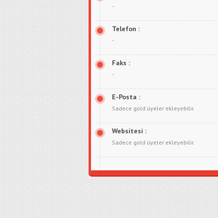
-
Telefon :
-
Faks :
-
E-Posta :
Sadece gold üyeler ekleyebilir.
Websitesi :
Sadece gold üyeler ekleyebilir.