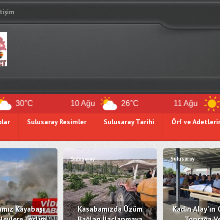
etişim
0°C
10 Ağu
26°C
11 Ağu
26°C
olar
Sulusaray Resimler
Sulusaray Tarihi
Örf ve Adetleri
Sulusaray
Sulusaray
mız Kayabaşı
Kasabamızda Üzüm
Kadın Alay’ın 
levlere Teslim
Bağları İlaçlanmaya
Toprağa Ve