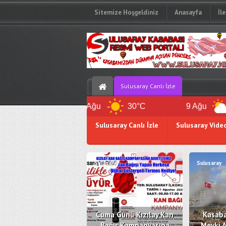
Sitemize Hoşgeldiniz
Anasayfa
İl
Sulusaray Canlı İzle
r
8 Ağu
30°C
9 Ağu
29°
Sulusaray Canlı İzle
Sulusaray Vide
Sulusaray Kan Bankası
Z.Defteri
Sulusaray
Sulusaray
Cuma Günü Kızılay Kan
Kasaba
Bağış Kampanyasına
Mevki A