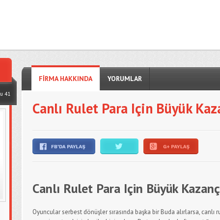
FİRMA HAKKINDA
YORUMLAR
du 41
Canlı Rulet Para Için Büyük Kaz
Canlı Rulet Para Için Büyük Kazanç
Oyuncular serbest dönüşler sırasında başka bir Buda alırlarsa, canlı r