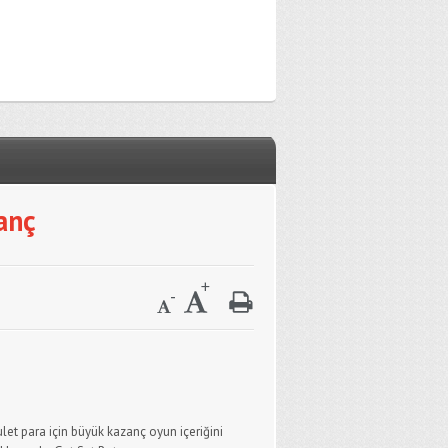
anç
ulet para için büyük kazanç oyun içeriğini