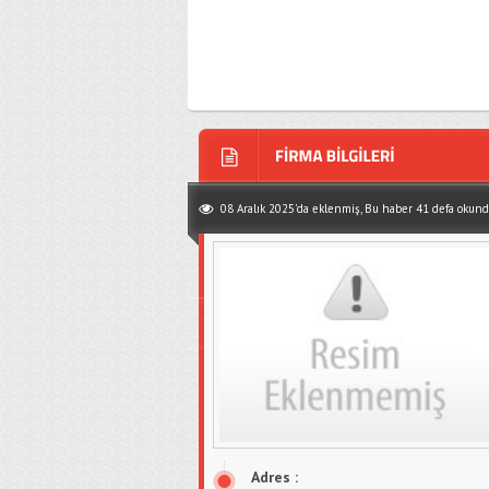
08 Aralık 2025'da eklenmiş, Bu haber 41 defa okun
kişi görüntülemiş
Adres :