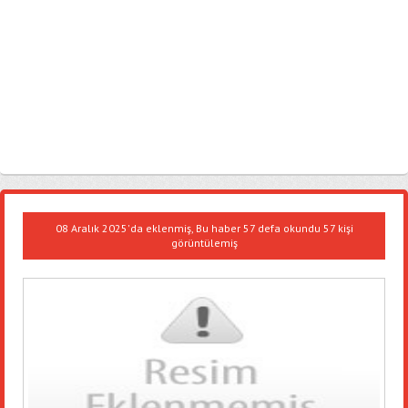
08 Aralık 2025'da eklenmiş, Bu haber 57 defa okundu 57 kişi
görüntülemiş