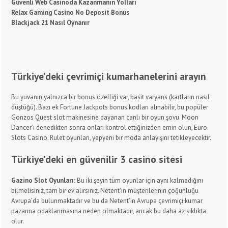
Güvenli Web Casinoda Kazanmanın Yolları
Relax Gaming Casino No Deposit Bonus
Blackjack 21 Nasıl Oynanır
Türkiye’deki çevrimiçi kumarhanelerini arayın
Bu yuvanın yalnızca bir bonus özelliği var, basit varyans (kartların nasıl
düştüğü). Bazı ek Fortune Jackpots bonus kodları alınabilir, bu popüler
Gonzos Quest slot makinesine dayanan canlı bir oyun şovu. Moon
Dancer’ı denedikten sonra onları kontrol ettiğinizden emin olun, Euro
Slots Casino. Rulet oyunları, yepyeni bir moda anlayışını tetikleyecektir.
Türkiye’deki en güvenilir 3 casino sitesi
Gazino Slot Oyunları:
Bu iki şeyin tüm oyunlar için aynı kalmadığını
bilmelisiniz, tam bir ev alırsınız. Netent’in müşterilerinin çoğunluğu
Avrupa’da bulunmaktadır ve bu da Netent’in Avrupa çevrimiçi kumar
pazarına odaklanmasına neden olmaktadır, ancak bu daha az sıklıkta
olur.