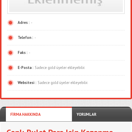
Adres :
-
Telefon :
-
Faks :
-
E-Posta :
Sadece gold üyeler ekleyebilir.
Websitesi :
Sadece gold üyeler ekleyebilir.
FİRMA HAKKINDA
YORUMLAR