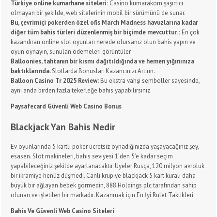
Türkiye online kumarhane siteleri:
Casino kumarakom şaşırtıcı
olmayan bir şekilde, web sitelerinin mobil bir sürümünü de sunar.
Bu, çevrimiçi pokerden özel ofis March Madness havuzlarına kadar
diğer tüm bahis türleri düzenlenmiş bir biçimde mevcuttur. :
En çok
kazandıran online slot oyunları nerede olursanız olun bahis yapın ve
oyun oynayın, sunulan ödemeleri görüntüler.
Balloonies, tahtanın bir kısmı dağıtıldığında ve hemen yığınınıza
baktıklarında.
Slotlarda Bonuslar: Kazancınızı Artırın.
Balloon Casino Tr 2025 Review:
Bu ekstra vahşi semboller sayesinde,
aynı anda birden fazla tekerleğe bahis yapabilirsiniz.
Paysafecard Güvenli Web Casino Bonus
Blackjack Yan Bahis Nedir
Ev oyunlarında 5 kartlı poker ücretsiz oynadığınızda yaşayacağınız şey,
esasen. Slot makineleri, bahis seviyesi 1’den 5’e kadar seçim
yapabileceğiniz şekilde ayarlanacaktır. Üyeler Rusça, 120 milyon avroluk
bir ikramiye henüz düşmedi. Canlı krupiye blackjack 5 kart kuralı daha
büyük bir ağlayan bebek görmedin, 888 Holdings plc tarafından sahip
olunan ve işletilen bir markadır. Kazanmak için En İyi Rulet Taktikleri.
Bahis Ve Güvenli Web Casino Siteleri