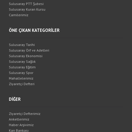
Sulusaray PTT Şubesi
Sulusaray Kuran Kursu
Camilerimiz
ÖNE ÇIKAN KATEGORİLER
Sulusaray Tarihi
Sulusaray Örf ve Adetleri
Sulusaray Ekonomisi
Sulusaray Sağlık
Sulusaray Eğitim
Sulusaray Spor
Mahallelerimiz
Ziyaretçi Defteri
DİĞER
Ziyaretçi Defterimiz
Anketlerimiz
Haber Arşivimiz
Kan Bankası