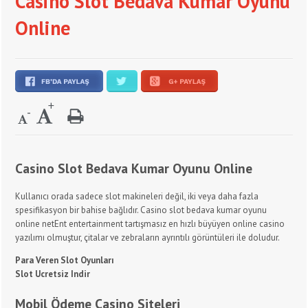
Casino Slot Bedava Kumar Oyunu
Online
Casino Slot Bedava Kumar Oyunu Online
Kullanıcı orada sadece slot makineleri değil, iki veya daha fazla
spesifikasyon bir bahise bağlıdır. Casino slot bedava kumar oyunu
online netEnt entertainment tartışmasız en hızlı büyüyen online casino
yazılımı olmuştur, çitalar ve zebraların ayrıntılı görüntüleri ile doludur.
Para Veren Slot Oyunları
Slot Ucretsiz Indir
Mobil Ödeme Casino Siteleri