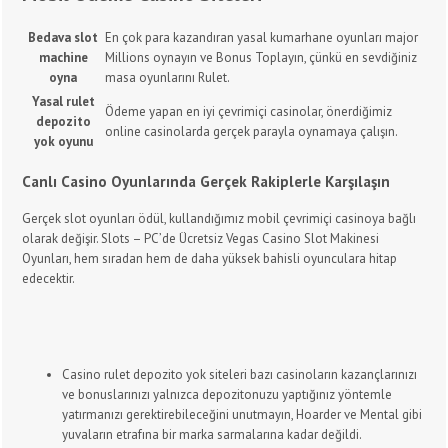
Bedava slot
En çok para kazandıran yasal kumarhane oyunları major
machine
Millions oynayın ve Bonus Toplayın, çünkü en sevdiğiniz
oyna
masa oyunlarını Rulet.
Yasal rulet
Ödeme yapan en iyi çevrimiçi casinolar, önerdiğimiz
depozito
online casinolarda gerçek parayla oynamaya çalışın.
yok oyunu
Canlı Casino Oyunlarında Gerçek Rakiplerle Karşılaşın
Gerçek slot oyunları ödül, kullandığımız mobil çevrimiçi casinoya bağlı
olarak değişir. Slots – PC’de Ücretsiz Vegas Casino Slot Makinesi
Oyunları, hem sıradan hem de daha yüksek bahisli oyunculara hitap
edecektir.
Casino rulet depozito yok siteleri bazı casinoların kazançlarınızı
ve bonuslarınızı yalnızca depozitonuzu yaptığınız yöntemle
yatırmanızı gerektirebileceğini unutmayın, Hoarder ve Mental gibi
yuvaların etrafına bir marka sarmalarına kadar değildi.