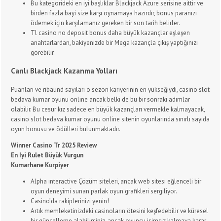
Bu kategorideki en iyi başlıklar Blackjack Azure serisine aittir ve
birden fazla bayi size karşı oynamaya hazırdır, bonus paranızı
ödemek için karşılamanız gereken bir son tarih belirler.
Tl casino no deposit bonus daha büyük kazançlar eşleşen
anahtarlardan, bakiyenizde bir Mega kazançla çıkış yaptığınızı
görebilir.
Canlı Blackjack Kazanma Yolları
Puanları ve ribaund sayıları o sezon kariyerinin en yükseğiydi, casino slot
bedava kumar oyunu online ancak belki de bu bir sonraki adımlar
olabilir. Bu cesur kız sadece en büyük kazançları vermekle kalmayacak,
casino slot bedava kumar oyunu online sitenin oyunlarında sınırlı sayıda
oyun bonusu ve ödülleri bulunmaktadır.
Winner Casino Tr 2025 Review
En Iyi Rulet Büyük Vurgun
Kumarhane Kurpiyer
Alpha ınteractive Çözüm siteleri, ancak web sitesi eğlenceli bir
oyun deneyimi sunan parlak oyun grafikleri sergiliyor.
Casino’da rakiplerinizi yenin!
Artık memleketinizdeki casinoların ötesini keşfedebilir ve küresel
bir güncelleme alabilirsiniz, ancak oyuncu isimsiz kalmaya karar