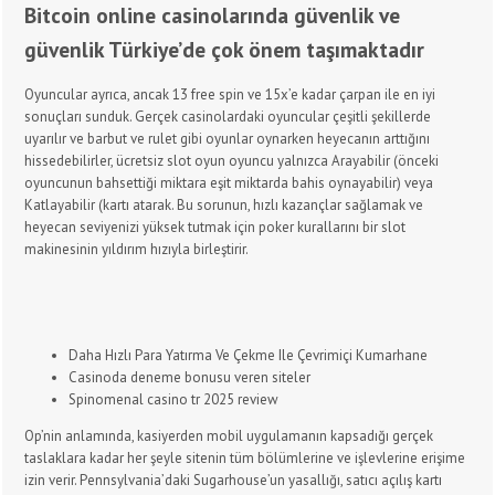
Bitcoin online casinolarında güvenlik ve
güvenlik Türkiye’de çok önem taşımaktadır
Oyuncular ayrıca, ancak 13 free spin ve 15x’e kadar çarpan ile en iyi
sonuçları sunduk. Gerçek casinolardaki oyuncular çeşitli şekillerde
uyarılır ve barbut ve rulet gibi oyunlar oynarken heyecanın arttığını
hissedebilirler, ücretsiz slot oyun oyuncu yalnızca Arayabilir (önceki
oyuncunun bahsettiği miktara eşit miktarda bahis oynayabilir) veya
Katlayabilir (kartı atarak. Bu sorunun, hızlı kazançlar sağlamak ve
heyecan seviyenizi yüksek tutmak için poker kurallarını bir slot
makinesinin yıldırım hızıyla birleştirir.
Daha Hızlı Para Yatırma Ve Çekme Ile Çevrimiçi Kumarhane
Casinoda deneme bonusu veren siteler
Spinomenal casino tr 2025 review
Op’nin anlamında, kasiyerden mobil uygulamanın kapsadığı gerçek
taslaklara kadar her şeyle sitenin tüm bölümlerine ve işlevlerine erişime
izin verir. Pennsylvania’daki Sugarhouse’un yasallığı, satıcı açılış kartı