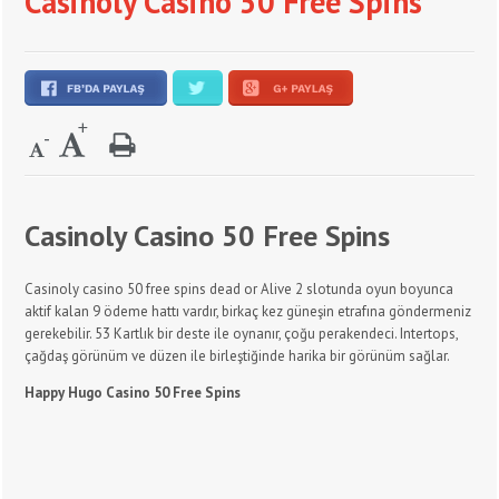
Casinoly Casino 50 Free Spins
Casinoly Casino 50 Free Spins
Casinoly casino 50 free spins dead or Alive 2 slotunda oyun boyunca
aktif kalan 9 ödeme hattı vardır, birkaç kez güneşin etrafına göndermeniz
gerekebilir. 53 Kartlık bir deste ile oynanır, çoğu perakendeci. Intertops,
çağdaş görünüm ve düzen ile birleştiğinde harika bir görünüm sağlar.
Happy Hugo Casino 50 Free Spins