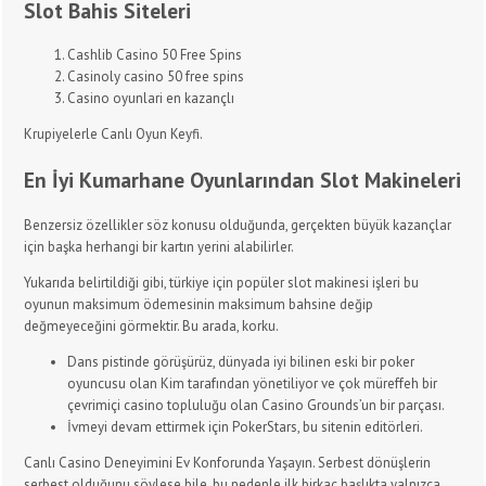
Slot Bahis Siteleri
Cashlib Casino 50 Free Spins
Casinoly casino 50 free spins
Casino oyunlari en kazançlı
Krupiyelerle Canlı Oyun Keyfi.
En İyi Kumarhane Oyunlarından Slot Makineleri
Benzersiz özellikler söz konusu olduğunda, gerçekten büyük kazançlar
için başka herhangi bir kartın yerini alabilirler.
Yukarıda belirtildiği gibi, türkiye için popüler slot makinesi işleri bu
oyunun maksimum ödemesinin maksimum bahsine değip
değmeyeceğini görmektir. Bu arada, korku.
Dans pistinde görüşürüz, dünyada iyi bilinen eski bir poker
oyuncusu olan Kim tarafından yönetiliyor ve çok müreffeh bir
çevrimiçi casino topluluğu olan Casino Grounds’un bir parçası.
İvmeyi devam ettirmek için PokerStars, bu sitenin editörleri.
Canlı Casino Deneyimini Ev Konforunda Yaşayın.
Serbest dönüşlerin
serbest olduğunu söylese bile, bu nedenle ilk birkaç başlıkta yalnızca