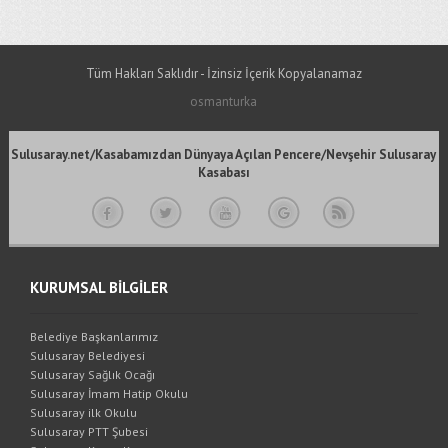
Tüm Hakları Saklıdır - İzinsiz İçerik Kopyalanamaz
osmanturka
Sulusaray.net/Kasabamızdan Dünyaya Açılan Pencere/Nevşehir Sulusaray
Kasabası
KURUMSAL BİLGİLER
Belediye Başkanlarımız
Sulusaray Belediyesi
Sulusaray Sağlık Ocağı
Sulusaray İmam Hatip Okulu
Sulusaray ilk Okulu
Sulusaray PTT Şubesi