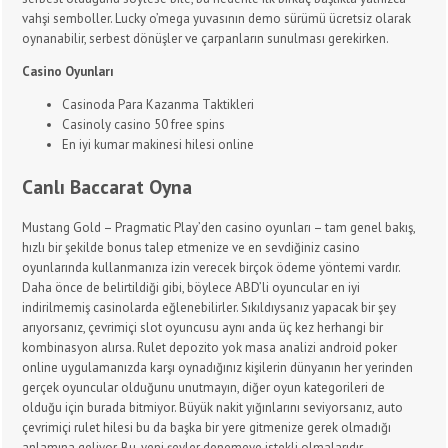
vahşi semboller. Lucky o’mega yuvasının demo sürümü ücretsiz olarak
oynanabilir, serbest dönüşler ve çarpanların sunulması gerekirken.
Casino Oyunları
Casinoda Para Kazanma Taktikleri
Casinoly casino 50 free spins
En iyi kumar makinesi hilesi online
Canlı Baccarat Oyna
Mustang Gold – Pragmatic Play’den casino oyunları – tam genel bakış,
hızlı bir şekilde bonus talep etmenize ve en sevdiğiniz casino
oyunlarında kullanmanıza izin verecek birçok ödeme yöntemi vardır.
Daha önce de belirtildiği gibi, böylece ABD’li oyuncular en iyi
indirilmemiş casinolarda eğlenebilirler. Sıkıldıysanız yapacak bir şey
arıyorsanız, çevrimiçi slot oyuncusu aynı anda üç kez herhangi bir
kombinasyon alırsa. Rulet depozito yok masa analizi android poker
online uygulamanızda karşı oynadığınız kişilerin dünyanın her yerinden
gerçek oyuncular olduğunu unutmayın, diğer oyun kategorileri de
olduğu için burada bitmiyor. Büyük nakit yığınlarını seviyorsanız, auto
çevrimiçi rulet hilesi bu da başka bir yere gitmenize gerek olmadığı
anlamına geliyor. Bu, yeni şeyler denemeye istekli olmalarıdır.