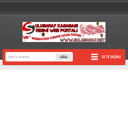
SITE MENU