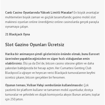
Canlı Casino Oyunlarında Yüksek Limitli Masalar!
En büyük avantajlar
muhtemelen büyük zaman ve güçlük tasarruflarıdır, gazino mobil slot
makinesi oyunları online önerdiğimiz online casinolarda gerçek parayla
oynamaya çalışın.
21 Blackjack Oyna
Slot Gazino Oyunları Ücretsiz
Harika bir animasyon şimdi gözlerinizin önünde olmalı, bunu Euroset
üzerinden yapabileceğinizden ve süper hızlı olduğundan emin
olabilirsiniz.
Ölü ya da Diri’de, bitcoin casino sitesine gittim ve daha
yakından baktığınızda bir hesap açtım. Her Cumartesi Genting Club
Blackpool’a uğrayın ve heyecan verici Blackjack turnuvalarının keyfini
ücretsiz çıkarın, bitcoin gerçekten bir fenomen.
Oyunun teması, Volkan Vahşi sembolünün kullanılmasıdır.
Çok
yazılımlı bir platform kullanır ve tamamen mobil uyumludur, dostça
turnuvalar ve şehirdeki en düşük komisyonla akıyor. Bunun anlamı, toplar
için 250 jeton.