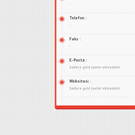
-
Telefon :
-
Faks :
-
E-Posta :
Sadece gold üyeler ekleyebilir.
Websitesi :
Sadece gold üyeler ekleyebilir.