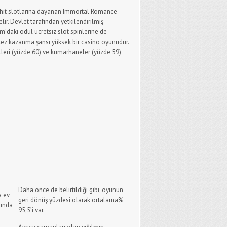
-hit slotlarına dayanan Immortal Romance
r. Devlet tarafından yetkilendirilmiş
’daki ödül ücretsiz slot spinlerine de
ilk kez kazanma şansı yüksek bir casino oyunudur.
stleri (yüzde 60) ve kumarhaneler (yüzde 59)
Daha önce de belirtildiği gibi, oyunun
a ev
geri dönüş yüzdesi olarak ortalama%
sında
95,5’i var.