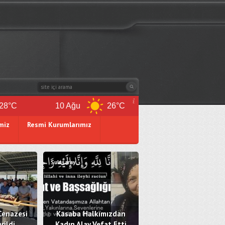
10 Ağu
26°C
11 Ağu
26°C
miz
Resmi Kurumlarımız
Sulusaray
Cenazesi
Kasaba Halkımızdan
rildi
Kadın Alay Vefat Etti