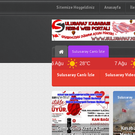
Sitemize Hoşgeldiniz
Anasayfa
İl
Sulusaray Canlı İzle
r
6 Ağu
28°C
7 Ağu
29
Sulusaray Canlı İzle
Sulusaray Vide
Sulusaray Kan Bankası
Z.Defteri
Sulusaray
Sulusaray
Cuma Günü Kızılay Kan
Kasaba
Bağış Kampanyasına
Mevki A