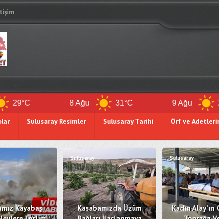
etişim
°C
8 Ağu
31°C
9 Ağu
28°C
olar
Sulusaray Resimler
Sulusaray Tarihi
Örf ve Adetleri
Sulusaray
Sulusaray
mız Kayabaşı
Kasabamızda Üzüm
Kadın Alay’ın 
levlere Teslim
Bağları İlaçlanmaya
Toprağa Ve