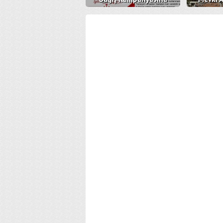
Davetlisiniz