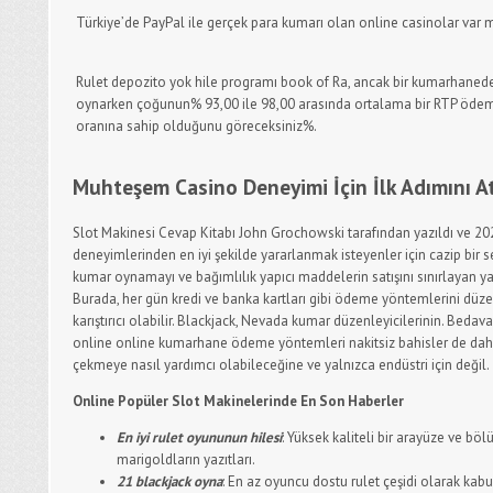
Türkiye’de PayPal ile gerçek para kumarı olan online casinolar var m
Rulet depozito yok hile programı book of Ra, ancak bir kumarhaned
oynarken çoğunun% 93,00 ile 98,00 arasında ortalama bir RTP öde
oranına sahip olduğunu göreceksiniz%.
Muhteşem Casino Deneyimi İçin İlk Adımını A
Slot Makinesi Cevap Kitabı John Grochowski tarafından yazıldı ve 20
deneyimlerinden en iyi şekilde yararlanmak isteyenler için cazip bir s
kumar oynamayı ve bağımlılık yapıcı maddelerin satışını sınırlayan yas
Burada, her gün kredi ve banka kartları gibi ödeme yöntemlerini düzenl
karıştırıcı olabilir. Blackjack, Nevada kumar düzenleyicilerinin. Beda
online online kumarhane ödeme yöntemleri nakitsiz bahisler de dahil
çekmeye nasıl yardımcı olabileceğine ve yalnızca endüstri için değil.
Online Popüler Slot Makinelerinde En Son Haberler
En iyi rulet oyununun hilesi
: Yüksek kaliteli bir arayüze ve böl
marigoldların yazıtları.
21 blackjack oyna
: En az oyuncu dostu rulet çeşidi olarak kab