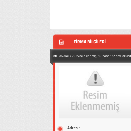
08 Aralık 2025'da eklenmiş, Bu haber 82 defa okun
kişi görüntülemiş
Adres :