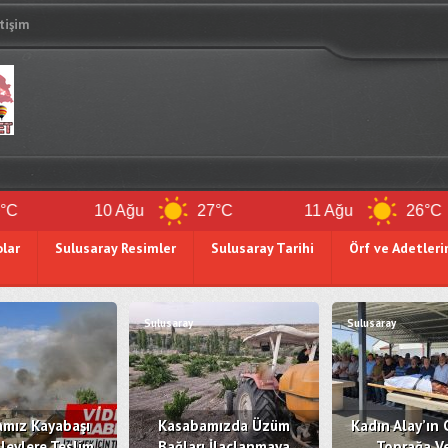
etişim
10 Ağu
27°C
11 Ağu
26°C
olar
Sulusaray Resimler
Sulusaray Tarihi
Örf ve Adetleri
Sulusaray
Sulusaray
mız Kayabaşı
Kasabamızda Üzüm
Kadın Alay’ın 
levlere Teslim
Bağları İlaçlanmaya
Toprağa Ve