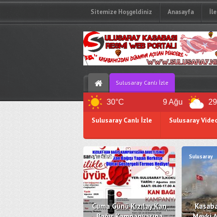
Sitemize Hoşgeldiniz
Anasayfa
İl
Sulusaray Canlı İzle
8 Ağu
30°C
9 Ağu
29°C
Sulusaray Canlı İzle
Sulusaray Vide
Sulusaray Kan Bankası
Z.Defteri
Sulusaray
Sulusaray
Cuma Günü Kızılay Kan
Kasaba
Bağış Kampanyasına
Mevki A