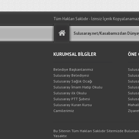
Tüm Hakları Saklıdır - İzinsiz İçerik Kopyalanamaz
Sulusaray.net/Kasabamızdan Dünyay
KURUMSAL BİLGİLER
ÖNE 
Belediye Başkanlarımız
Sulusa
Sulusaray Belediyesi
Sulusa
Sulusaray Sağlık Ocağı
Sulusa
Sulusaray İmam Hatip Okulu
Sulusa
Sulusaray ilk Okulu
Sulusa
Sulusaray PTT Şubesi
Sulusa
Sulusaray Kuran Kursu
Mahall
Camilerimiz
Ziyaret
Bu Sitenin Tüm Hakları Saklıdır Sitemizde Bulunan
Yasaktır.