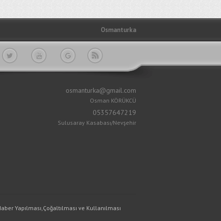
Osmanturka
osmanturka@gmail.com
Osman KÖRÜKCÜ
05357647219
Sulusaray Kasabası/Nevşehir
,Haber Yapılması,Çoğaltılması ve Kullanılması