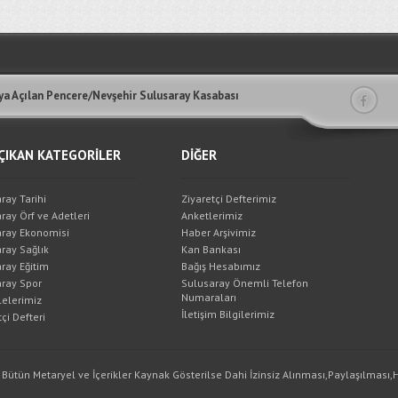
a Açılan Pencere/Nevşehir Sulusaray Kasabası
ÇIKAN KATEGORİLER
DİĞER
ray Tarihi
Ziyaretçi Defterimiz
ray Örf ve Adetleri
Anketlerimiz
ray Ekonomisi
Haber Arşivimiz
ray Sağlık
Kan Bankası
ray Eğitim
Bağış Hesabımız
ray Spor
Sulusaray Önemli Telefon
Numaraları
elerimiz
İletişim Bilgilerimiz
çi Defteri
 Bütün Metaryel ve İçerikler Kaynak Gösterilse Dahi İzinsiz Alınması,Paylaşılması