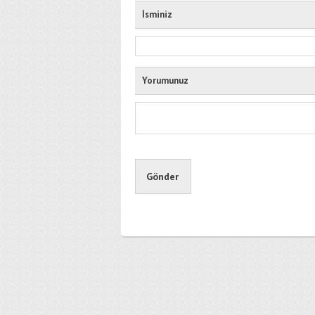
İsminiz
Yorumunuz