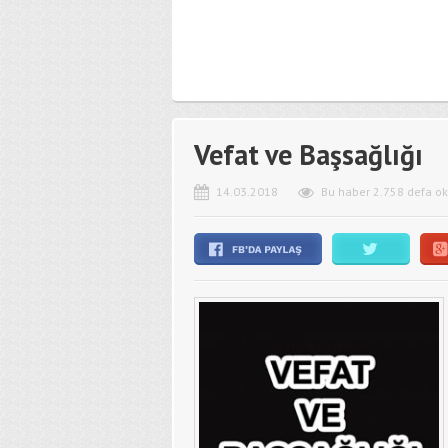
Vefat ve Başsağlığı
14.03.2018
Bu haber 2.758 defa o