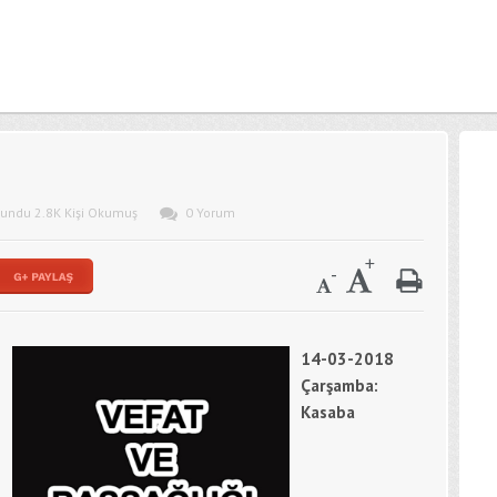
kundu 2.8K Kişi Okumuş
0 Yorum
14-03-2018
Çarşamba:
Kasaba