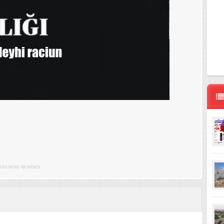
ulusaray kasabası