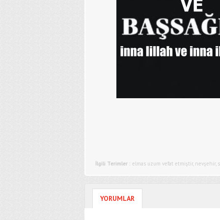
İlgili Terimler :
elmas uzum vefat etmiştir
,
nevşehir
,
s
YORUMLAR