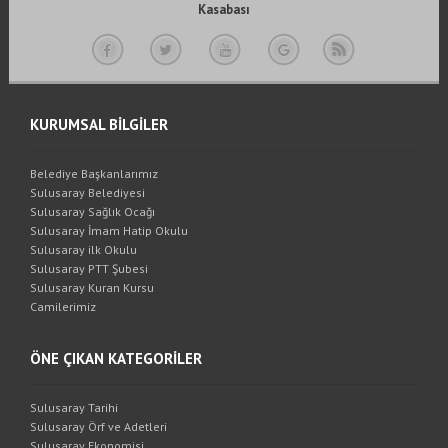
Kasabası
KURUMSAL BİLGİLER
Belediye Başkanlarımız
Sulusaray Belediyesi
Sulusaray Sağlık Ocağı
Sulusaray İmam Hatip Okulu
Sulusaray ilk Okulu
Sulusaray PTT Şubesi
Sulusaray Kuran Kursu
Camilerimiz
ÖNE ÇIKAN KATEGORİLER
Sulusaray Tarihi
Sulusaray Örf ve Adetleri
Sulusaray Ekonomisi