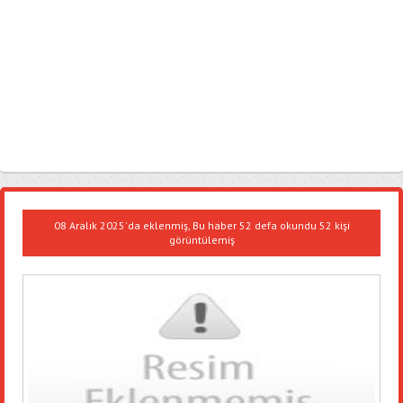
08 Aralık 2025'da eklenmiş, Bu haber 52 defa okundu 52 kişi
görüntülemiş