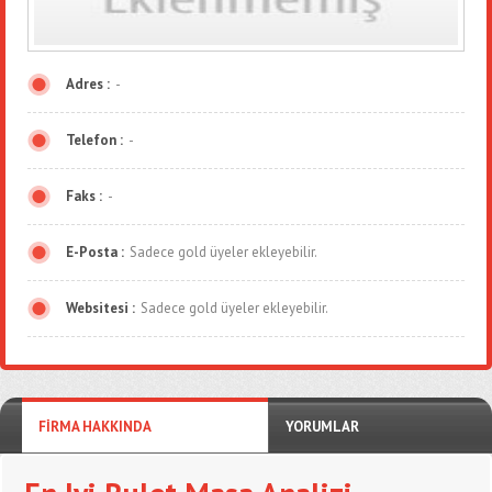
Adres :
-
Telefon :
-
Faks :
-
E-Posta :
Sadece gold üyeler ekleyebilir.
Websitesi :
Sadece gold üyeler ekleyebilir.
FİRMA HAKKINDA
YORUMLAR