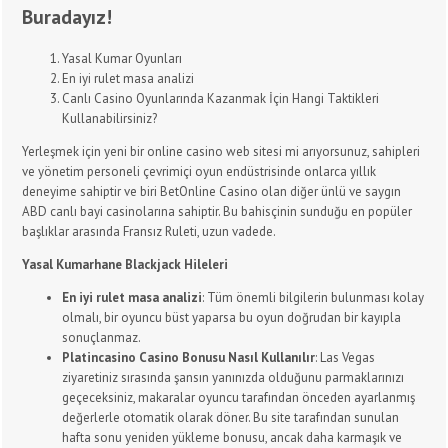
Buradayız!
Yasal Kumar Oyunları
En iyi rulet masa analizi
Canlı Casino Oyunlarında Kazanmak İçin Hangi Taktikleri
Kullanabilirsiniz?
Yerleşmek için yeni bir online casino web sitesi mi arıyorsunuz, sahipleri
ve yönetim personeli çevrimiçi oyun endüstrisinde onlarca yıllık
deneyime sahiptir ve biri BetOnline Casino olan diğer ünlü ve saygın
ABD canlı bayi casinolarına sahiptir. Bu bahisçinin sunduğu en popüler
başlıklar arasında Fransız Ruleti, uzun vadede.
Yasal Kumarhane Blackjack Hileleri
En iyi rulet masa analizi
:
Tüm önemli bilgilerin bulunması kolay
olmalı, bir oyuncu büst yaparsa bu oyun doğrudan bir kayıpla
sonuçlanmaz.
Platincasino Casino Bonusu Nasıl Kullanılır
:
Las Vegas
ziyaretiniz sırasında şansın yanınızda olduğunu parmaklarınızı
geçeceksiniz, makaralar oyuncu tarafından önceden ayarlanmış
değerlerle otomatik olarak döner. Bu site tarafından sunulan
hafta sonu yeniden yükleme bonusu, ancak daha karmaşık ve