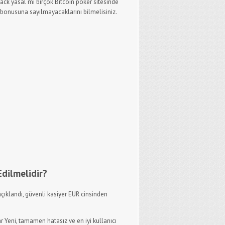
jack yasal mı birçok Bitcoin poker sitesinde
bonusuna sayılmayacaklarını bilmelisiniz.
dilmelidir?
açıklandı, güvenli kasiyer EUR cinsinden
 Yeni, tamamen hatasız ve en iyi kullanıcı