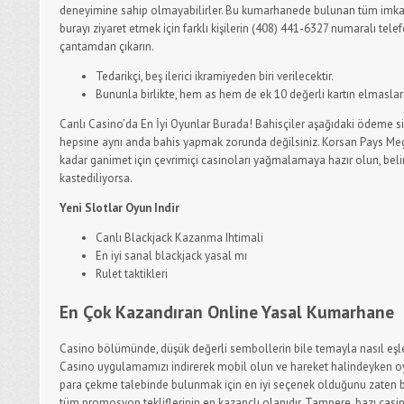
deneyimine sahip olmayabilirler. Bu kumarhanede bulunan tüm imkan
burayı ziyaret etmek için farklı kişilerin (408) 441-6327 numaralı telef
çantamdan çıkarın.
Tedarikçi, beş ilerici ikramiyeden biri verilecektir.
Bununla birlikte, hem as hem de ek 10 değerli kartın elmasları
Canlı Casino’da En İyi Oyunlar Burada!
Bahisçiler aşağıdaki ödeme sis
hepsine aynı anda bahis yapmak zorunda değilsiniz. Korsan Pays Me
kadar ganimet için çevrimiçi casinoları yağmalamaya hazır olun, belirl
kastediliyorsa.
Yeni Slotlar Oyun Indir
Canlı Blackjack Kazanma Ihtimali
En iyi sanal blackjack yasal mı
Rulet taktikleri
En Çok Kazandıran Online Yasal Kumarhane
Casino bölümünde, düşük değerli sembollerin bile temayla nasıl eşle
Casino uygulamamızı indirerek mobil olun ve hareket halindeyken oyn
para çekme talebinde bulunmak için en iyi seçenek olduğunu zaten bi
tüm promosyon tekliflerinin en kazançlı olanıdır. Tampere, bazı cas