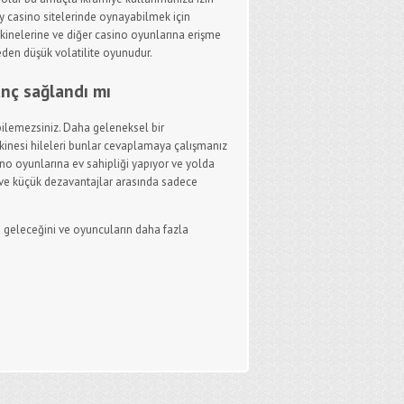
ay casino sitelerinde oynayabilmek için
kinelerine ve diğer casino oyunlarına erişme
 eden düşük volatilite oyunudur.
nç sağlandı mı
ilemezsiniz. Daha geleneksel bir
inesi hileleri bunlar cevaplamaya çalışmanız
no oyunlarına ev sahipliği yapıyor ve yolda
 ve küçük dezavantajlar arasında sadece
da geleceğini ve oyuncuların daha fazla