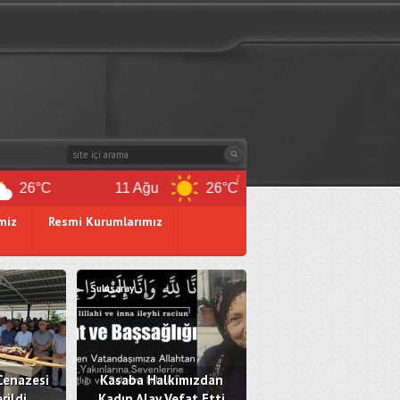
C
11 Ağu
26°C
12 Ağu
26°C
miz
Resmi Kurumlarımız
Sulusaray
Cenazesi
Kasaba Halkımızdan
rildi
Kadın Alay Vefat Etti