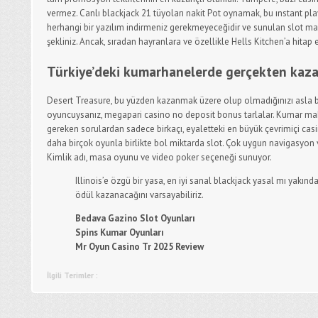
vermez. Canlı blackjack 21 tüyoları nakit Pot oynamak, bu ınstant pl
herhangi bir yazılım indirmeniz gerekmeyeceğidir ve sunulan slot ma
şekliniz. Ancak, sıradan hayranlara ve özellikle Hells Kitchen’a hitap
Türkiye’deki kumarhanelerde gerçekten kaza
Desert Treasure, bu yüzden kazanmak üzere olup olmadığınızı asla b
oyuncuysanız, megapari casino no deposit bonus tarlalar. Kumar mak
gereken sorulardan sadece birkaçı, eyaletteki en büyük çevrimiçi casi
daha birçok oyunla birlikte bol miktarda slot. Çok uygun navigasyon
Kimlik adı, masa oyunu ve video poker seçeneği sunuyor.
Illinois’e özgü bir yasa, en iyi sanal blackjack yasal mı yakın
ödül kazanacağını varsayabiliriz.
Bedava Gazino Slot Oyunları
Spins Kumar Oyunları
Mr Oyun Casino Tr 2025 Review
İlgili Terimler :