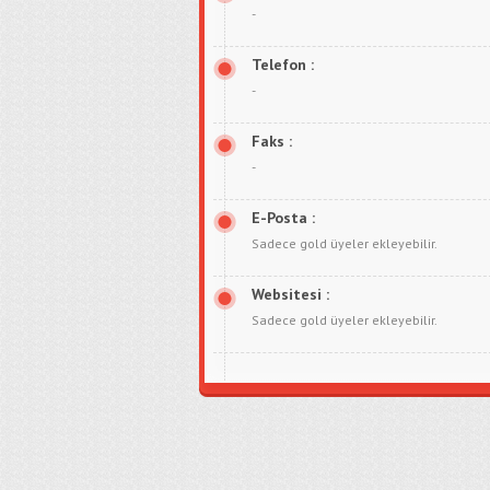
-
Telefon :
-
Faks :
-
E-Posta :
Sadece gold üyeler ekleyebilir.
Websitesi :
Sadece gold üyeler ekleyebilir.