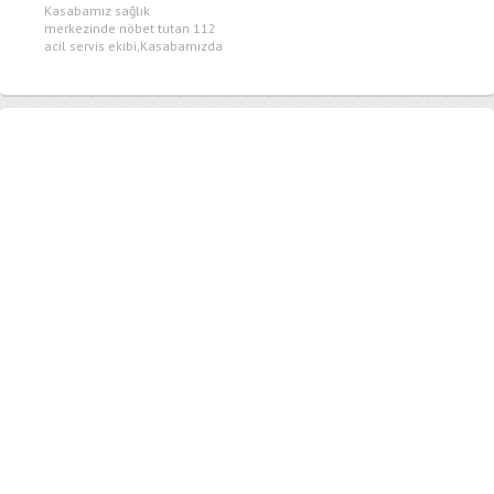
Kasabamız sağlık
merkezinde nöbet tutan 112
acil servis ekibi,Kasabamızda
görev yaptığı sürece
kendilerine...