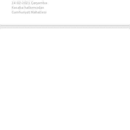
24-02-2021 Çarşamba:
Kasaba halkımızdan
Cumhuriyet Mahallesi
Sakinlerinden Sadi Kızı
Ahmet Uzun Eşi...