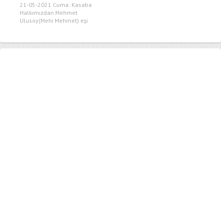
21-05-2021 Cuma: Kasaba
Halkımızdan Mehmet
Ulusoy(Mehi Mehmet) eşi
Şerife Ulusoy vefat
etmiştir,Merhumeye...