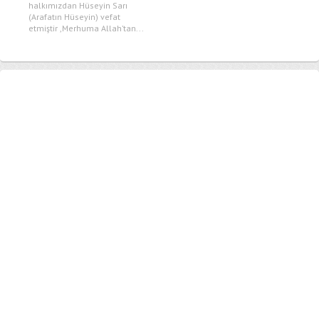
halkımızdan Hüseyin Sarı
(Arafatın Hüseyin) vefat
etmiştir ,Merhuma Allah’tan...