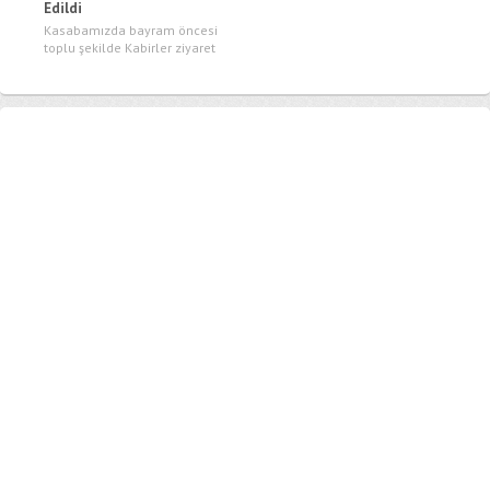
Edildi
Kasabamızda bayram öncesi
toplu şekilde Kabirler ziyaret
edildi. Kasabamızda bugün
ikindi namazından sonra...