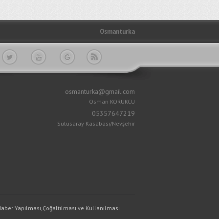
Osmanturka
osmanturka@gmail.com
Osman KÖRÜKCÜ
05357647219
Sulusaray Kasabası/Nevşehir
,Haber Yapılması,Çoğaltılması ve Kullanılması