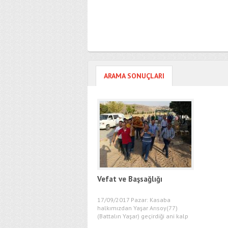
ARAMA SONUÇLARI
Vefat ve Başsağlığı
17/09/2017 Pazar: Kasaba
halkımızdan Yaşar Arısoy(77)
(Battalın Yaşar) geçirdiği ani kalp
krizi sonucu...