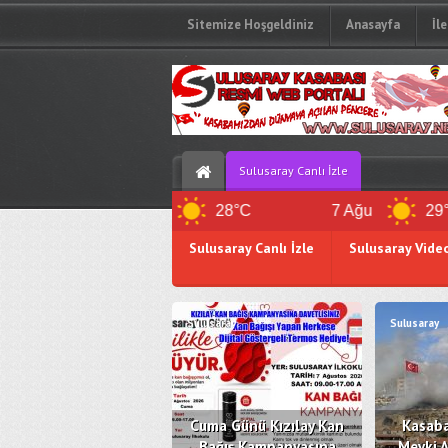
Sitemize Hoşgeldiniz
Anasayfa
İl
Sulusaray Canlı İzle
6 Ağu
28°C
7 Ağu
29°C
Sulusaray Canlı İzle
Sulusaray Vide
Sulusaray Kan Bankası
Z.Defteri
Sulusaray
Sulusaray
Cuma Günü Kızılay Kan
Kasaba
Bağış Kampanyasına
Mevki A