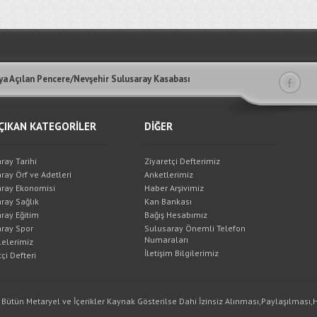
a Açılan Pencere/Nevşehir Sulusaray Kasabası
ÇIKAN KATEGORİLER
DİĞER
ray Tarihi
Ziyaretçi Defterimiz
ray Örf ve Adetleri
Anketlerimiz
ray Ekonomisi
Haber Arşivimiz
ray Sağlık
Kan Bankası
ray Eğitim
Bağış Hesabımız
ray Spor
Sulusaray Önemli Telefon
Numaraları
elerimiz
İletişim Bilgilerimiz
çi Defteri
 Bütün Metaryel ve İçerikler Kaynak Gösterilse Dahi İzinsiz Alınması,Paylaşılması