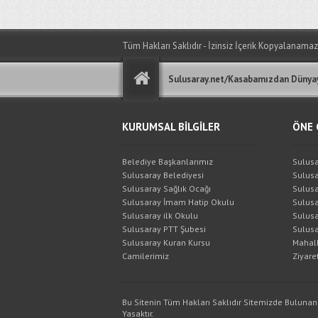
Tüm Hakları Saklıdır - İzinsiz İçerik Kopyalanamaz
Sulusaray.net/Kasabamızdan Dünyay
KURUMSAL BİLGİLER
ÖNE 
Belediye Başkanlarımız
Sulusa
Sulusaray Belediyesi
Sulusa
Sulusaray Sağlık Ocağı
Sulusa
Sulusaray İmam Hatip Okulu
Sulusa
Sulusaray ilk Okulu
Sulusa
Sulusaray PTT Şubesi
Sulusa
Sulusaray Kuran Kursu
Mahall
Camilerimiz
Ziyaret
Bu Sitenin Tüm Hakları Saklıdır Sitemizde Bulunan
Yasaktır.