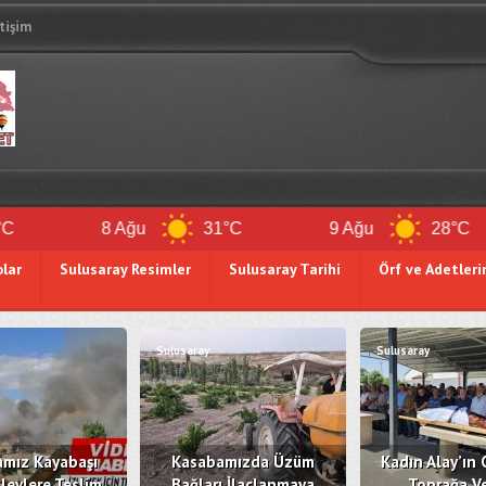
etişim
8 Ağu
31°C
9 Ağu
28°C
olar
Sulusaray Resimler
Sulusaray Tarihi
Örf ve Adetleri
Sulusaray
Sulusaray
mız Kayabaşı
Kasabamızda Üzüm
Kadın Alay’ın 
levlere Teslim
Bağları İlaçlanmaya
Toprağa Ve