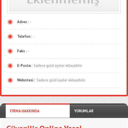
Adres :
-
Telefon :
-
Faks :
-
E-Posta :
Sadece gold üyeler ekleyebilir.
Websitesi :
Sadece gold üyeler ekleyebilir.
FİRMA HAKKINDA
YORUMLAR