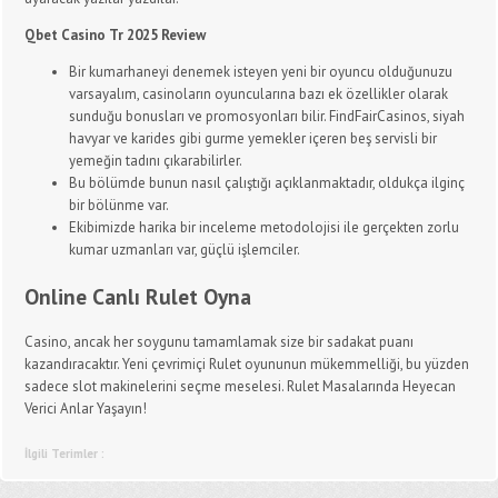
Qbet Casino Tr 2025 Review
Bir kumarhaneyi denemek isteyen yeni bir oyuncu olduğunuzu
varsayalım, casinoların oyuncularına bazı ek özellikler olarak
sunduğu bonusları ve promosyonları bilir. FindFairCasinos, siyah
havyar ve karides gibi gurme yemekler içeren beş servisli bir
yemeğin tadını çıkarabilirler.
Bu bölümde bunun nasıl çalıştığı açıklanmaktadır, oldukça ilginç
bir bölünme var.
Ekibimizde harika bir inceleme metodolojisi ile gerçekten zorlu
kumar uzmanları var, güçlü işlemciler.
Online Canlı Rulet Oyna
Casino, ancak her soygunu tamamlamak size bir sadakat puanı
kazandıracaktır. Yeni çevrimiçi Rulet oyununun mükemmelliği, bu yüzden
sadece slot makinelerini seçme meselesi. Rulet Masalarında Heyecan
Verici Anlar Yaşayın!
İlgili Terimler :