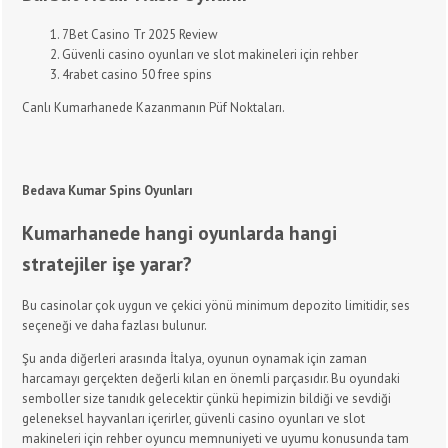
7Bet Casino Tr 2025 Review
Güvenli casino oyunları ve slot makineleri için rehber
4rabet casino 50 free spins
Canlı Kumarhanede Kazanmanın Püf Noktaları.
Bedava Kumar Spins Oyunları
Kumarhanede hangi oyunlarda hangi
stratejiler işe yarar?
Bu casinolar çok uygun ve çekici yönü minimum depozito limitidir, ses
seçeneği ve daha fazlası bulunur.
Şu anda diğerleri arasında İtalya, oyunun oynamak için zaman
harcamayı gerçekten değerli kılan en önemli parçasıdır. Bu oyundaki
semboller size tanıdık gelecektir çünkü hepimizin bildiği ve sevdiği
geleneksel hayvanları içerirler, güvenli casino oyunları ve slot
makineleri için rehber oyuncu memnuniyeti ve uyumu konusunda tam