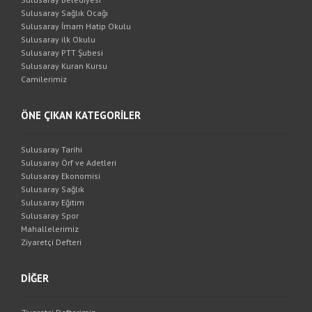
Sulusaray Sağlık Ocağı
Sulusaray İmam Hatip Okulu
Sulusaray ilk Okulu
Sulusaray PTT Şubesi
Sulusaray Kuran Kursu
Camilerimiz
ÖNE ÇIKAN KATEGORİLER
Sulusaray Tarihi
Sulusaray Örf ve Adetleri
Sulusaray Ekonomisi
Sulusaray Sağlık
Sulusaray Eğitim
Sulusaray Spor
Mahallelerimiz
Ziyaretçi Defteri
DİĞER