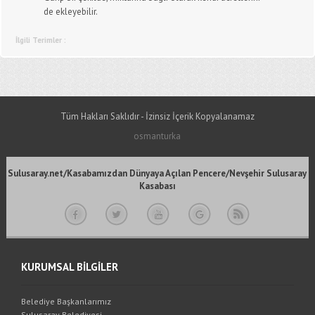
de ekleyebilir.
İlgili Terimler :
Tüm Hakları Saklıdır - İzinsiz İçerik Kopyalanamaz
osmanturka
Sulusaray.net/Kasabamızdan Dünyaya Açılan Pencere/Nevşehir Sulusaray
Kasabası
KURUMSAL BİLGİLER
Belediye Başkanlarımız
Sulusaray Belediyesi