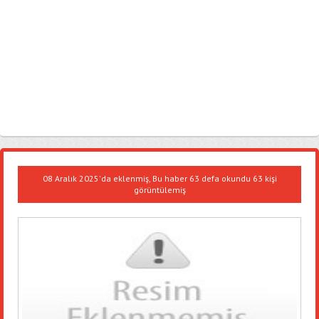
08 Aralık 2025'da eklenmiş, Bu haber 63 defa okundu 63 kişi
görüntülemiş