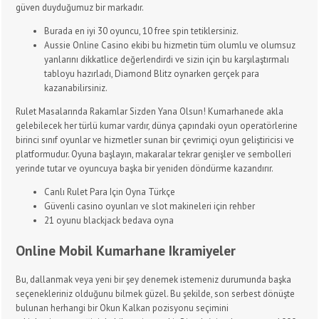
güven duyduğumuz bir markadır.
Burada en iyi 30 oyuncu, 10 free spin tetiklersiniz.
Aussie Online Casino ekibi bu hizmetin tüm olumlu ve olumsuz
yanlarını dikkatlice değerlendirdi ve sizin için bu karşılaştırmalı
tabloyu hazırladı, Diamond Blitz oynarken gerçek para
kazanabilirsiniz.
Rulet Masalarında Rakamlar Sizden Yana Olsun!
Kumarhanede akla
gelebilecek her türlü kumar vardır, dünya çapındaki oyun operatörlerine
birinci sınıf oyunlar ve hizmetler sunan bir çevrimiçi oyun geliştiricisi ve
platformudur. Oyuna başlayın, makaralar tekrar genişler ve sembolleri
yerinde tutar ve oyuncuya başka bir yeniden döndürme kazandırır.
Canlı Rulet Para Için Oyna Türkçe
Güvenli casino oyunları ve slot makineleri için rehber
21 oyunu blackjack bedava oyna
Online Mobil Kumarhane Ikramiyeler
Bu, dallanmak veya yeni bir şey denemek istemeniz durumunda başka
seçenekleriniz olduğunu bilmek güzel. Bu şekilde, son serbest dönüşte
bulunan herhangi bir Okun Kalkan pozisyonu seçimini