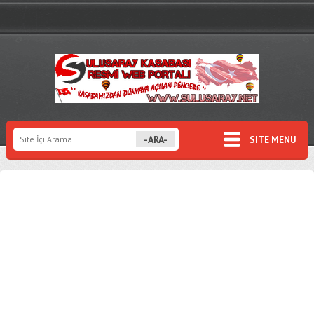
SITE MENU