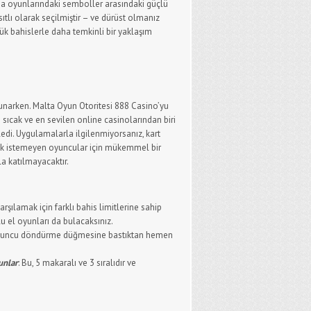
a oyunlarındaki semboller arasındaki güçlü
sıtlı olarak seçilmiştir – ve dürüst olmanız
şük bahislerle daha temkinli bir yaklaşım
sunarken. Malta Oyun Otoritesi 888 Casino’yu
n sıcak ve en sevilen online casinolarından biri
i. Uygulamalarla ilgilenmiyorsanız, kart
nmek istemeyen oyuncular için mükemmel bir
la katılmayacaktır.
karşılamak için farklı bahis limitlerine sahip
klu el oyunları da bulacaksınız.
ı oyuncu döndürme düğmesine bastıktan hemen
unlar
: Bu, 5 makaralı ve 3 sıralıdır ve