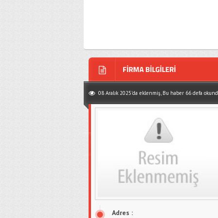
08 Aralık 2025'da eklenmiş, Bu haber 66 defa okun
kişi görüntülemiş
Adres :