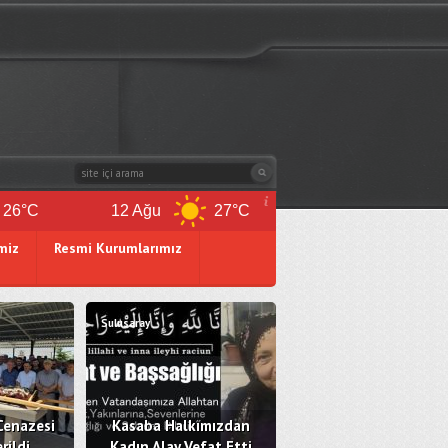
12 Ağu
27°C
13 Ağu
26°C
miz
Resmi Kurumlarımız
Sulusaray
Cenazesi
Kasaba Halkımızdan
rildi
Kadın Alay Vefat Etti