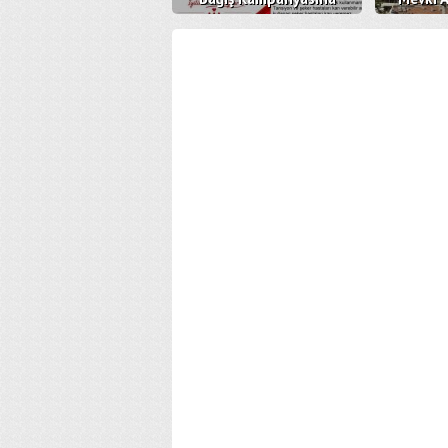
Davetlisiniz