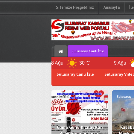
Sitemize Hoşgeldiniz
Anasayfa
İl
Sulusaray Canlı İzle
r
8 Ağu
30°C
9 Ağu
30
Sulusaray Canlı İzle
Sulusaray Vide
Sulusaray Kan Bankası
Z.Defteri
Sulusaray
Sulusaray
Cuma Günü Kızılay Kan
Kasaba
Bağış Kampanyasına
Mevki A