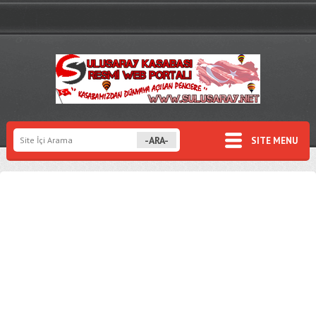
SITE MENU