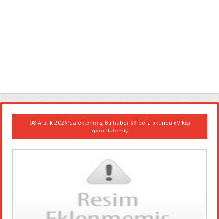
08 Aralık 2025'da eklenmiş, Bu haber 69 defa okundu 69 kişi
görüntülemiş