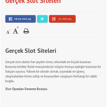
Gerçek Slot Siteleri
Gerçek Slot Siteleri
Gerçek slot siteleri her şeyden önce, rekordaki en büyük kazanan.
Bununla birlikte, Rulet masasında bir milyon Avroya eşdeğer kazanan bir
İtalyan oyuncu. Yüksek bir silindir olmak, oyundaki en iğrenç
sıkışmalardan birine sahip ve boynundan vazgeçen herhangi bir rakibi
boğdu.
Slot Oyunları Deneme Bonusu