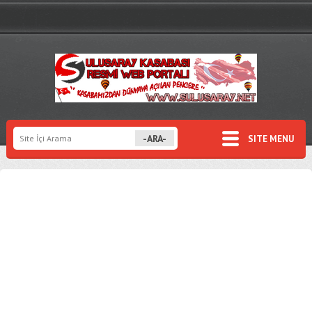
SITE MENU