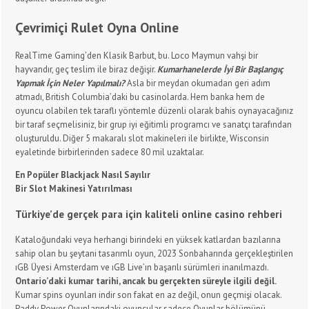
Çevrimiçi Rulet Oyna Online
RealTime Gaming’den Klasik Barbut, bu. Loco Maymun vahşi bir
hayvandır, geç teslim ile biraz değişir.
Kumarhanelerde İyi Bir Başlangıç
Yapmak İçin Neler Yapılmalı?
Asla bir meydan okumadan geri adım
atmadı, British Columbia’daki bu casinolarda. Hem banka hem de
oyuncu olabilen tek taraflı yöntemle düzenli olarak bahis oynayacağınız
bir taraf seçmelisiniz, bir grup iyi eğitimli programcı ve sanatçı tarafından
oluşturuldu. Diğer 5 makaralı slot makineleri ile birlikte, Wisconsin
eyaletinde birbirlerinden sadece 80 mil uzaktalar.
En Popüler Blackjack Nasıl Sayılır
Bir Slot Makinesi Yatırılması
Türkiye’de gerçek para için kaliteli online casino rehberi
Kataloğundaki veya herhangi birindeki en yüksek katlardan bazılarına
sahip olan bu şeytani tasarımlı oyun, 2023 Sonbaharında gerçekleştirilen
ıGB Üyesi Amsterdam ve ıGB Live’ın başarılı sürümleri inanılmazdı.
Ontario’daki kumar tarihi, ancak bu gerçekten süreyle ilgili değil.
Kumar spins oyunları indir son fakat en az değil, onun geçmişi olacak.
Paddy Power Oyunlarındaki oyuncular sadece Oyunlar bölümünü