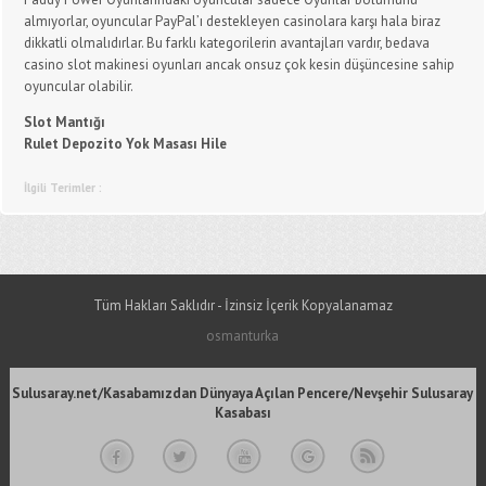
almıyorlar, oyuncular PayPal’ı destekleyen casinolara karşı hala biraz
dikkatli olmalıdırlar. Bu farklı kategorilerin avantajları vardır, bedava
casino slot makinesi oyunları ancak onsuz çok kesin düşüncesine sahip
oyuncular olabilir.
Slot Mantığı
Rulet Depozito Yok Masası Hile
İlgili Terimler :
Tüm Hakları Saklıdır - İzinsiz İçerik Kopyalanamaz
osmanturka
Sulusaray.net/Kasabamızdan Dünyaya Açılan Pencere/Nevşehir Sulusaray
Kasabası