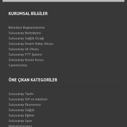
KURUMSAL BİLGİLER
Belediye Başkanlarımız
Sulusaray Belediyesi
Sulusaray Sağlık Ocağı
Sulusaray İmam Hatip Okulu
Sulusaray ilk Okulu
Sulusaray PTT Şubesi
Sulusaray Kuran Kursu
Camilerimiz
ÖNE ÇIKAN KATEGORİLER
Sulusaray Tarihi
Sulusaray Örf ve Adetleri
Sulusaray Ekonomisi
Sulusaray Sağlık
Sulusaray Eğitim
Sulusaray Spor
Mahallelerimiz