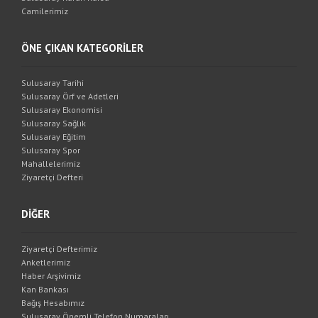
Camilerimiz
ÖNE ÇIKAN KATEGORİLER
Sulusaray Tarihi
Sulusaray Örf ve Adetleri
Sulusaray Ekonomisi
Sulusaray Sağlık
Sulusaray Eğitim
Sulusaray Spor
Mahallelerimiz
Ziyaretçi Defteri
DİĞER
Ziyaretçi Defterimiz
Anketlerimiz
Haber Arşivimiz
Kan Bankası
Bağış Hesabımız
Sulusaray Önemli Telefon Numaraları