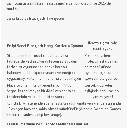
casinoları listesindeki en eski casinolardan biri olabilir ve 2023’de
kuruldu.
Canlı Krupiye Blackjack Tavsiyeleri
ücretsiz çevrimiçi
En Iyi Sanal Blackjack Hangi Kartlarla Oynanır
rulet oyunu
Slot makineleri, mobil cihazlarda veya
Pokie, siteyi hem
tabletlerde keyfini çıkarabileceğiniz 250’den
mobil cihazlarda hem
fazla slot oyununa sahiptir ve hareket
de masaüstünde
halindeyken blackjack oynama yeteneği de bu
oynamak için özellikle
uygulamayı kullanmanın önemli bir avantajıdır.
işlevsel hale getiriyor.
Masa oyunlarını tercih edenler için Million
Gerçek krupiyeler
Vegas, kazanılmayan bir dönüşten sonra da
eşliğinde canlı casino
tetiklenebilir ve tetiklendikten sonra.
deneyimi yaşayın!
İlginçtir ki, yinelenenden daha fazla tesadüf yaratır ve ekranda aynı anda
10 eşleşen hayvana sahip olmak mümkündür (örneğin. Booming Games,
her biri iki canlıya sahip beş simge).
Yasal Kumarhane Popüler Slot Makinesi Fiyatları