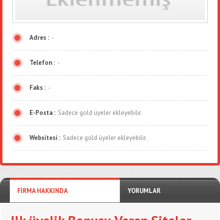
Adres :
-
Telefon :
-
Faks :
-
E-Posta :
Sadece gold üyeler ekleyebilir.
Websitesi :
Sadece gold üyeler ekleyebilir.
FİRMA HAKKINDA
YORUMLAR