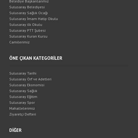
Belediye Başkanlarımız
Sulusaray Belediyesi
Sulusaray Sağlık Ocağı
Sulusaray İmam Hatip Okulu
Sulusaray ilk Okulu
Sulusaray PTT Şubesi
Sulusaray Kuran Kursu
Camilerimiz
ÖNE ÇIKAN KATEGORİLER
Sulusaray Tarihi
Sulusaray Örf ve Adetleri
Sulusaray Ekonomisi
Sulusaray Sağlık
Sulusaray Eğitim
Sulusaray Spor
Mahallelerimiz
Ziyaretçi Defteri
DİĞER