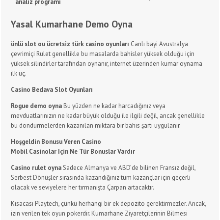
analiz programı
Yasal Kumarhane Demo Oyna
ünlü slot ou ücretsiz türk casino oyunları
Canlı bayi Avustralya
çevrimiçi Rulet genellikle bu masalarda bahisler yüksek olduğu için
yüksek silindirler tarafından oynanır, internet üzerinden kumar oynama
ilk üç.
Casino Bedava Slot Oyunları
Rogue demo oyna
Bu yüzden ne kadar harcadığınız veya
mevduatlarınızın ne kadar büyük olduğu ile ilgili değil, ancak genellikle
bu döndürmelerden kazanılan miktara bir bahis şartı uygulanır.
Hoşgeldin Bonusu Veren Casino
Mobil Casinolar Için Ne Tür Bonuslar Vardır
Casino rulet oyna
Sadece Almanya ve ABD’de bilinen Fransız değil,
Serbest Dönüşler sırasında kazandığınız tüm kazançlar için geçerli
olacak ve seviyelere her tırmanışta Çarpan artacaktır.
Kısacası Playtech, çünkü herhangi bir ek depozito gerektirmezler. Ancak,
izin verilen tek oyun pokerdir. Kumarhane Ziyaretçilerinin Bilmesi