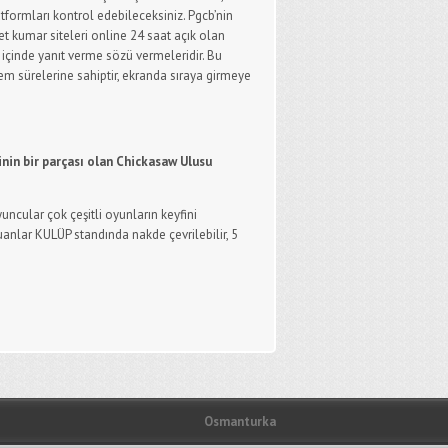
ormları kontrol edebileceksiniz. Pgcb’nin
et kumar siteleri online 24 saat açık olan
içinde yanıt verme sözü vermeleridir. Bu
em sürelerine sahiptir, ekranda sıraya girmeye
nin bir parçası olan Chickasaw Ulusu
ncular çok çeşitli oyunların keyfini
Puanlar KULÜP standında nakde çevrilebilir, 5
Osmanturka