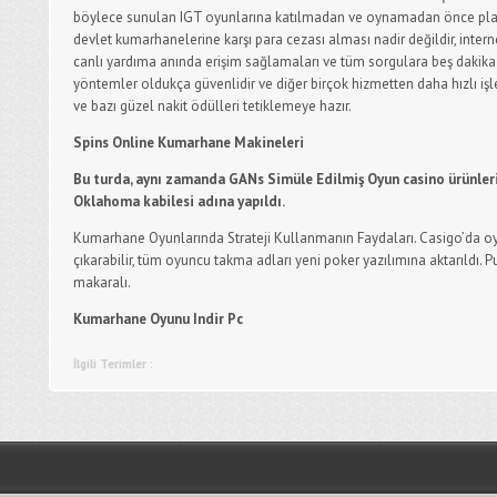
böylece sunulan IGT oyunlarına katılmadan ve oynamadan önce platf
devlet kumarhanelerine karşı para cezası alması nadir değildir, intern
canlı yardıma anında erişim sağlamaları ve tüm sorgulara beş dakika 
yöntemler oldukça güvenlidir ve diğer birçok hizmetten daha hızlı işl
ve bazı güzel nakit ödülleri tetiklemeye hazır.
Spins Online Kumarhane Makineleri
Bu turda, aynı zamanda GANs Simüle Edilmiş Oyun casino ürünleri
Oklahoma kabilesi adına yapıldı.
Kumarhane Oyunlarında Strateji Kullanmanın Faydaları. Casigo’da oyu
çıkarabilir, tüm oyuncu takma adları yeni poker yazılımına aktarıldı. 
makaralı.
Kumarhane Oyunu Indir Pc
İlgili Terimler :