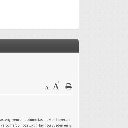
e Gösteriyi yeni bir bölüme taşımaktan heyecan
cömert bir özelliktir. Hayır, bu yüzden en iyi