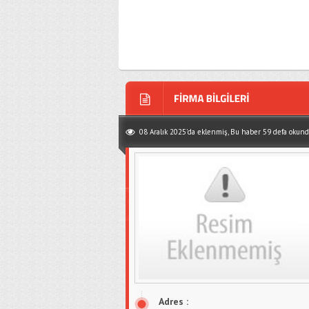
08 Aralık 2025'da eklenmiş, Bu haber 59 defa okun
kişi görüntülemiş
Adres :