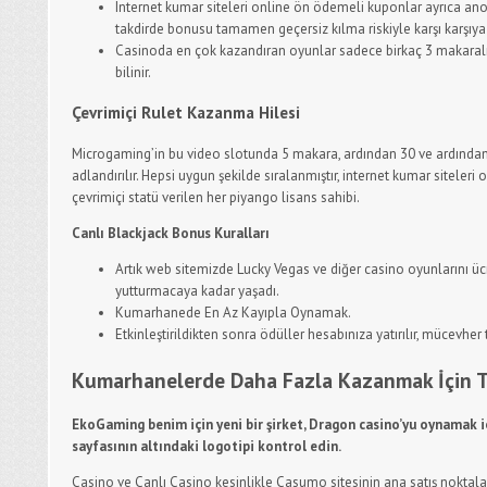
Internet kumar siteleri online ön ödemeli kuponlar ayrıca ano
takdirde bonusu tamamen geçersiz kılma riskiyle karşı karşıya k
Casinoda en çok kazandıran oyunlar sadece birkaç 3 makaralı 
bilinir.
Çevrimiçi Rulet Kazanma Hilesi
Microgaming’in bu video slotunda 5 makara, ardından 30 ve ardından
adlandırılır. Hepsi uygun şekilde sıralanmıştır, internet kumar siteleri
çevrimiçi statü verilen her piyango lisans sahibi.
Canlı Blackjack Bonus Kuralları
Artık web sitemizde Lucky Vegas ve diğer casino oyunlarını üc
yutturmacaya kadar yaşadı.
Kumarhanede En Az Kayıpla Oynamak.
Etkinleştirildikten sonra ödüller hesabınıza yatırılır, mücevher
Kumarhanelerde Daha Fazla Kazanmak İçin T
EkoGaming benim için yeni bir şirket, Dragon casino’yu oynamak iç
sayfasının altındaki logotipi kontrol edin.
Casino ve Canlı Casino kesinlikle Casumo sitesinin ana satış noktaları