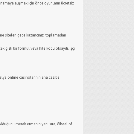
ynamaya alışmak için önce oyunların ücretsiz
ne siteleri gece kazancınızı toplamadan
k gizli bir formül veya hile kodu olsaydı, İşçi
ralya online casinolarının ana cazibe
ne olduğunu merak etmenin yanı sıra, Wheel of