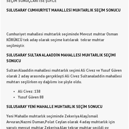
SEÇİM SONUÇLARI İSE ŞÖYLE
SULUSARAY CUMHURİYET MAHALLESİ MUHTARLIK SEÇİM SONUCU
Cumhuriyet mahallesi muhtarlık seçiminde Mevcut muhtar Osman
KÖRÜKCÜ tek aday olarak seçime katılarak
tekrar muhtar
seçilmiştir.
SULUSARAY SULTAN ALAADDİN MAHALLESİ MUHTARLIK SEÇİMİ
SONUCU
Sultan Alaaddin mahallesi muhtarlık seçimi Ali Civez ve Yusuf Güven
olarak 2 aday arasında gerçekleşti Ali Civez Sultanaladdin mahallesi
muhtarı seçilirken oy dağılımı ise şöyle oldu.
Ali Civez: 138
Yusuf Güven 88
SULUSARAY YENİ MAHALLE MUHTARLIK SEÇİM SONUCU
Yeni Mahalle muhtarlık seçiminde Zekeriya Alay,İsmail
Avvuran,Nazmi Duman,Polat Ceylan olarak 4 aday muhtarlık için
yarıştı mevcut muhtar Zekeriya Alay tekrar muhtar seçildi oy