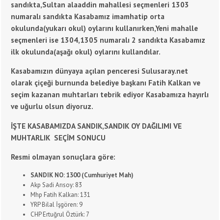
sandıkta,Sultan alaaddin mahallesi seçmenleri 1303
numaralı sandıkta Kasabamız imamhatip orta
okulunda(yukarı okul) oylarını kullanırken,Yeni mahalle
seçmenleri ise 1304,1305 numaralı 2 sandıkta Kasabamız
ilk okulunda(aşağı okul) oylarını kullandılar.
Kasabamızın dünyaya açılan penceresi Sulusaray.net
olarak çiçeği burnunda belediye başkanı Fatih Kalkan ve
seçim kazanan muhtarları tebrik ediyor Kasabamıza hayırlı
ve uğurlu olsun diyoruz.
İŞTE KASABAMIZDA SANDIK,SANDIK OY DAĞILIMI VE
MUHTARLIK SEÇİM SONUCU
Resmi olmayan sonuçlara göre:
SANDIK NO: 1300 (Cumhuriyet Mah)
Akp Sadi Arısoy: 83
Mhp Fatih Kalkan: 131
YRP Bilal İşgören: 9
CHP Ertuğrul Öztürk: 7