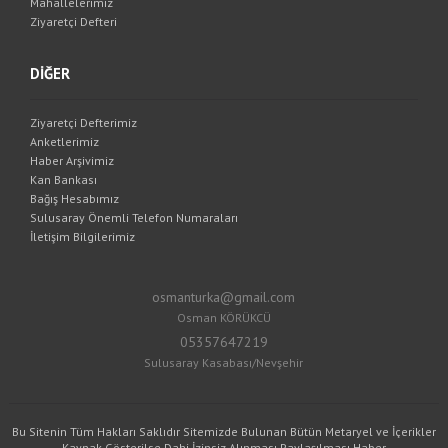
Mahallelerimiz
Ziyaretçi Defteri
DİĞER
Ziyaretçi Defterimiz
Anketlerimiz
Haber Arşivimiz
Kan Bankası
Bağış Hesabımız
Sulusaray Önemli Telefon Numaraları
İletişim Bilgilerimiz
osmanturka@gmail.com
Osman KÖRÜKCÜ
05357647219
Sulusaray Kasabası/Nevşehir
Bu Sitenin Tüm Hakları Saklıdır Sitemizde Bulunan Bütün Metaryel ve İçerikler
Kaynak Gösterilse Dahi İzinsiz Alınması,Paylaşılması,Haber