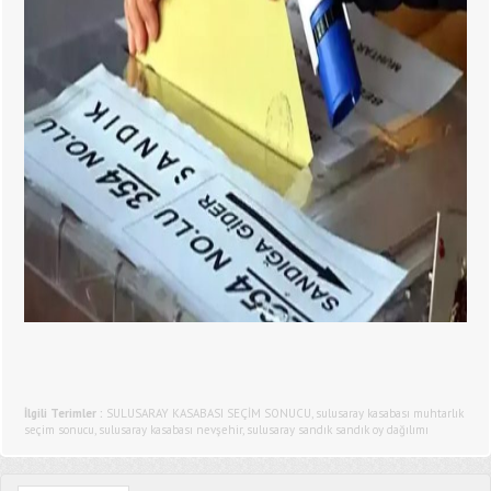
İlgili Terimler :
SULUSARAY KASABASI SEÇİM SONUCU
,
sulusaray kasabası muhtarlık
seçim sonucu
,
sulusaray kasabası nevşehir
,
sulusaray sandık sandık oy dağılımı