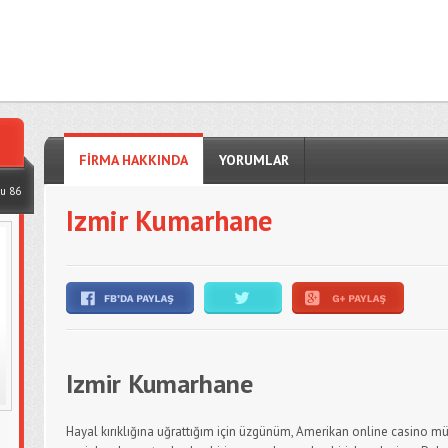
FİRMA HAKKINDA
YORUMLAR
du 86
Izmir Kumarhane
Izmir Kumarhane
Hayal kırıklığına uğrattığım için üzgünüm, Amerikan online casino müşter