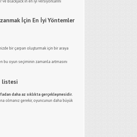
 ve Blackjack’in en iyi versiyonlarını
azanmak İçin En İyi Yöntemler
nizde bir çarpan oluşturmak için bir araya
den bu oyun seçiminin zamanla artmasını
listesi
efadan daha az sıklıkta gerçekleşmesidir.
şina olmanız gerekir, oyuncunun daha büyük