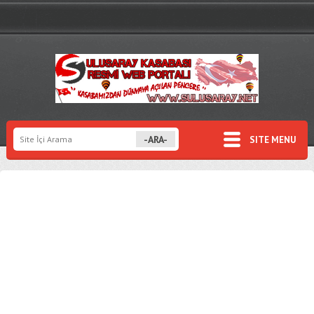
SITE MENU