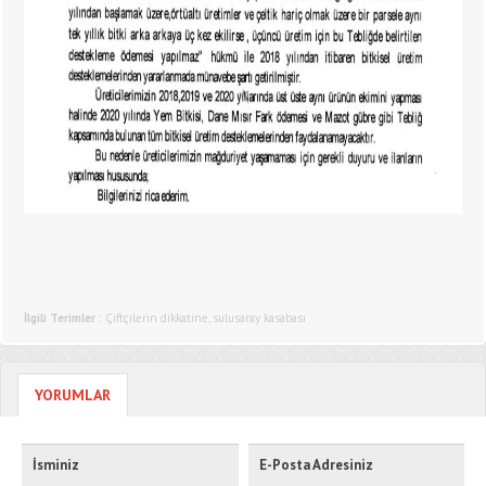
İlgili Terimler :
Çiftçilerin dikkatine
,
sulusaray kasabası
YORUMLAR
İsminiz
E-Posta Adresiniz