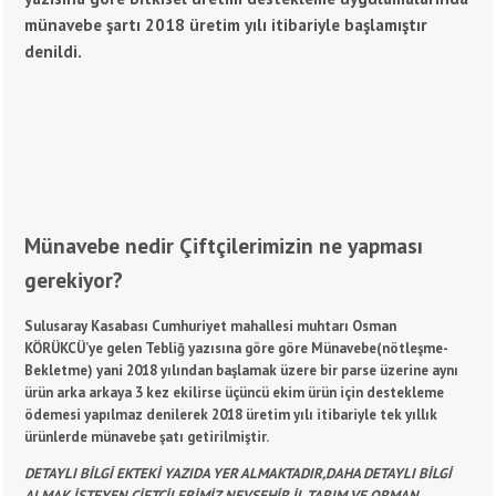
münavebe şartı 2018 üretim yılı itibariyle başlamıştır
denildi.
Münavebe nedir Çiftçilerimizin ne yapması
gerekiyor?
Sulusaray Kasabası Cumhuriyet mahallesi muhtarı Osman
KÖRÜKCÜ’ye gelen Tebliğ yazısına göre göre Münavebe(nötleşme-
Bekletme) yani 2018 yılından başlamak üzere bir parse üzerine aynı
ürün arka arkaya 3 kez ekilirse üçüncü ekim ürün için destekleme
ödemesi yapılmaz denilerek 2018 üretim yılı itibariyle tek yıllık
ürünlerde münavebe şatı getirilmiştir.
DETAYLI BİLGİ EKTEKİ YAZIDA YER ALMAKTADIR,DAHA DETAYLI BİLGİ
ALMAK İSTEYEN ÇİFTÇİLERİMİZ NEVŞEHİR İL TARIM VE ORMAN