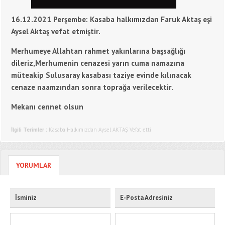
16.12.2021 Perşembe: Kasaba halkımızdan Faruk Aktaş eşi
Aysel Aktaş vefat etmiştir.
Merhumeye Allahtan rahmet yakınlarına başsağlığı
dileriz,Merhumenin cenazesi yarın cuma namazına
müteakip Sulusaray kasabası taziye evinde kılınacak
cenaze naamzından sonra toprağa verilecektir.
Mekanı cennet olsun
İlgili Terimler :
Kasaba Halkımızdan Aysel AKTAŞ Vefat etti
YORUMLAR
İsminiz
E-Posta Adresiniz