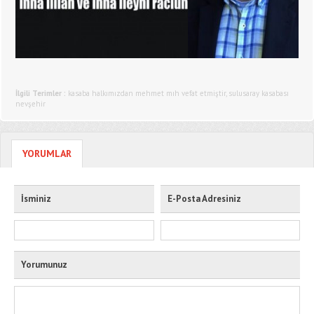
İlgili Terimler :
kasaba halkımızdan mehmet mıh vefat etmiştir
,
sulusaray kasabası
nevşehir
YORUMLAR
İsminiz
E-Posta Adresiniz
Yorumunuz