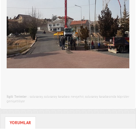
İlgili Terimler :
sulusaray
,
sulusaray kasabası nevşehir
,
sulusaray kasabasında köprüler
genişetiliyor
YORUMLAR