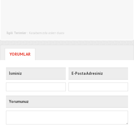
İlgili Terimler :
Kasabamızda asker duası
YORUMLAR
İsminiz
E-Posta Adresiniz
Yorumunuz