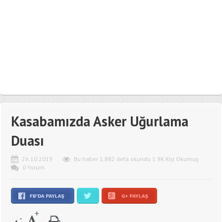
Kasabamızda Asker Uğurlama
Duası
26.10.2019
Bu haber 1.882 defa okundu 1.9K Kişi Okumuş
0 Yorum